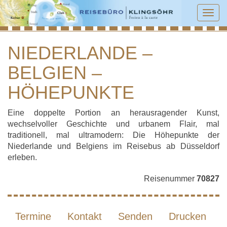
Tog
navi
NIEDERLANDE –
BELGIEN –
NIEDERLANDE – BELGIEN –
HÖHEPUNKTE
HÖHEPUNKTE
Eine doppelte Portion an herausragender Kunst,
wechselvoller Geschichte und urbanem Flair, mal
traditionell, mal ultramodern: Die Höhepunkte der
Niederlande und Belgiens im Reisebus ab Düsseldorf
erleben.
Reisenummer
70827
Termine
Kontakt
Senden
Drucken