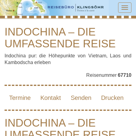
Tog
navi
INDOCHINA – DIE
UMFASSENDE REISE
INDOCHINA – DIE UMFASSENDE REISE
Indochina pur: die Höhepunkte von Vietnam, Laos und
Kambodscha erleben
Reisenummer
67710
Termine
Kontakt
Senden
Drucken
INDOCHINA – DIE
UMFASSENDE REISE