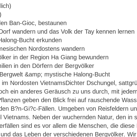
lich)
)
den Ban-Gioc, bestaunen
Dorf wandern und das Volk der Tay kennen lernen
 Halong-Bucht erkunden
amesischen Nordostens wandern
ölker in der Region Ha Giang bewundern
lien in den Dörfern der Bergvölker
 im Nordosten VietnamsDichter Dschungel, sattgrün
Vietnam – Grüne Bergwelt & mystische Halong-Bu
ch ein anderes Geräusch zu uns durch, mit jedem S
 Pflanzen geben den Blick frei auf rauschende Was
en B?n-Gi?c-Fällen. Umgeben von Reisfeldern und
l Vietnams. Neben der wuchernden Natur, den in 
rfällen sind es vor allem die Menschen, die die
tur und das Leben der verschiedenen Bergvölker. W