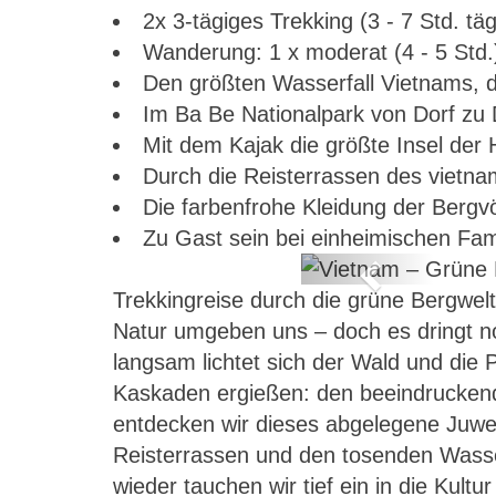
2x 3-tägiges Trekking (3 - 7 Std. täg
Wanderung: 1 x moderat (4 - 5 Std.
Den größten Wasserfall Vietnams, 
Im Ba Be Nationalpark von Dorf zu 
Mit dem Kajak die größte Insel der
Durch die Reisterrassen des vietn
Die farbenfrohe Kleidung der Bergv
Zu Gast sein bei einheimischen Fami
Previous
Trekkingreise durch die grüne Bergwelt
 Halong-Bucht
Natur umgeben uns – doch es dringt no
langsam lichtet sich der Wald und die
Kaskaden ergießen: den beeindruckend
entdecken wir dieses abgelegene Juwe
Reisterrassen und den tosenden Wasse
wieder tauchen wir tief ein in die Kul