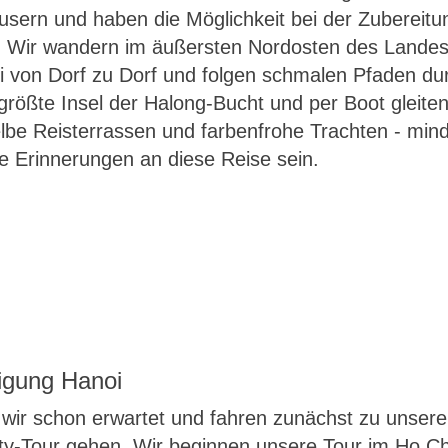
usern und haben die Möglichkeit bei der Zubereitun
. Wir wandern im äußersten Nordosten des Landes 
 von Dorf zu Dorf und folgen schmalen Pfaden dur
größte Insel der Halong-Bucht und per Boot gleite
be Reisterrassen und farbenfrohe Trachten - min
 Erinnerungen an diese Reise sein.
tigung Hanoi
 wir schon erwartet und fahren zunächst zu unse
ity-Tour gehen. Wir beginnen unsere Tour im Ho C