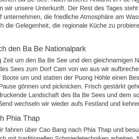
n wir unsere Unterkunft. Der Rest des Tages steht
f unternehmen, die friedliche Atmosphäre am Wass
h die Gelegenheit, die regionale Küche zu probier
ch den Ba Be Nationalpark
 Zeit um den Ba Be See und den gleichnamigen Na
e des Sees zum Dorf Cam von wo aus wir aufbrech
uf Boote um und statten der Puong Höhle einen Be
 Pause gönnen und picknicken. Frisch gestärkt ge
ndruckende Landschaft des Ba Be Sees und dem so
end wechseln wir wieder aufs Festland und kehre
ch Phia Thap
wir fahren über Cao Bang nach Phia Thap und bes
h mit traditionellen Schmiedetechniken arbeiten. 