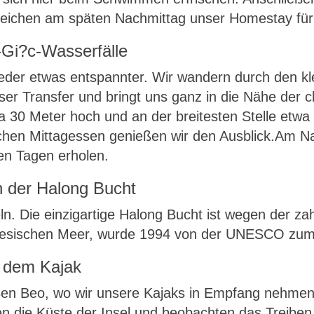
reichen am späten Nachmittag unser Homestay für 
-Gi?c-Wasserfälle
ieder etwas entspannter. Wir wandern durch den kl
nser Transfer und bringt uns ganz in die Nähe der
a 30 Meter hoch und an der breitesten Stelle etwa 
ichen Mittagessen genießen wir den Ausblick.Am N
en Tagen erholen.
in der Halong Bucht
ln. Die einzigartige Halong Bucht ist wegen der za
nesischen Meer, wurde 1994 von der UNESCO zum W
t dem Kajak
en Beo, wo wir unsere Kajaks in Empfang nehmen
en die Küste der Insel und beobachten das Treibe