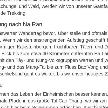
chungel und Wald, werden wir von unserer Gastfa
de Trekking.
rung nach Na Ran
nswerter Wandertag bevor. Über steile und oftmals
Wenn wir den anstrengenden Aufstieg geschafft h
rmigen Kalksteinbergen, fruchtbaren Tälern und D
 Blick bis zum etwa 40 Kilometer entfernten Ha La
it den Tày- und Nung-Volksgruppen warten und wir
ng- und das Mang-Tal bis zum Fluss Bac Vong und
chließend geht es weiter, bis wir unser heutiges Z
u
rnen das Leben der Einheimischen besser kennen. 
male Pfade in das große Tal Cao Thang, wo wir am
sich hier beim Schwimmen erfrischen. Anschließen