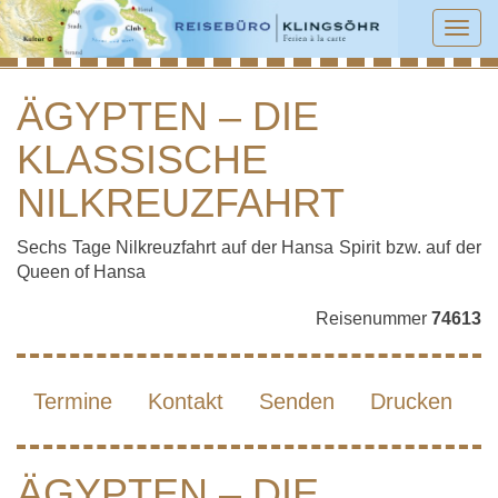
Tog
navi
ÄGYPTEN – DIE
KLASSISCHE
ÄGYPTEN – DIE KLASSISCHE
NILKREUZFAHRT
NILKREUZFAHRT
Sechs Tage Nilkreuzfahrt auf der Hansa Spirit bzw. auf der
Queen of Hansa
Reisenummer
74613
Termine
Kontakt
Senden
Drucken
ÄGYPTEN – DIE