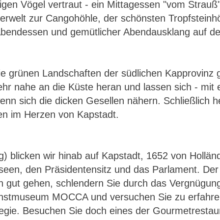
gen Vögel vertraut - ein Mittagessen "vom Strauß" 
terwelt zur Cangohöhle, der schönsten Tropfsteinh
Abendessen und gemütlicher Abendausklang auf der
ie grünen Landschaften der südlichen Kapprovinz 
r nahe an die Küste heran und lassen sich - mit 
nn sich die dicken Gesellen nähern. Schließlich he
n im Herzen von Kapstadt.
g) blicken wir hinab auf Kapstadt, 1652 von Hollän
en, den Präsidentensitz und das Parlament. Der N
ch gut gehen, schlendern Sie durch das Vergnügun
Kunstmuseum MOCCA und versuchen Sie zu erfahr
egie. Besuchen Sie doch eines der Gourmetrestaur