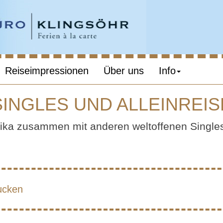
Reiseimpressionen
Über uns
Info
SINGLES UND ALLEINREI
RIKA – FÜR S
ika zusammen mit anderen weltoffenen Singles
D ALLEINREISE
ucken