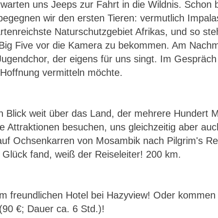
arten uns Jeeps zur Fahrt in die Wildnis. Schon
begegnen wir den ersten Tieren: vermutlich Impala
tenreichste Naturschutzgebiet Afrikas, und so ste
 Big Five vor die Kamera zu bekommen. Am Nachmit
gendchor, der eigens für uns singt. Im Gespräch m
Hoffnung vermitteln möchte.
n Blick weit über das Land, der mehrere Hundert M
se Attraktionen besuchen, uns gleichzeitig aber a
uf Ochsenkarren von Mosambik nach Pilgrim's Res
Glück fand, weiß der Reiseleiter! 200 km.
m freundlichen Hotel bei Hazyview! Oder kommen S
(90 €; Dauer ca. 6 Std.)!