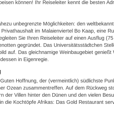
eisen können! Ihr Reiseleiter kennt die besten Ad
 nahezu unbegrenzte Möglichkeiten: den weltbekann
Privathaushalt im Malaienviertel Bo Kaap, eine Ru
leiten Sie Ihren Reiseleiter auf einen Ausflug (75 
notten gegründet. Das Universitätsstädtchen Stel
ild auf. Das gleichnamige Weinbaugebiet genießt W
dessen in Eigenregie.
g
 Guten Hoffnung, der (vermeintlich) südlichste Punkt
ischer Ozean zusammentreffen. Auf dem Rückweg st
rn der Villen hinter den Dünen und den vielen Besu
 die Kochtöpfe Afrikas: Das Gold Restaurant servi