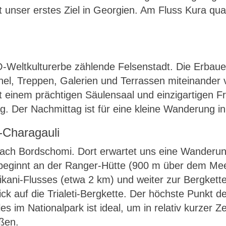
t unser erstes Ziel in Georgien. Am Fluss Kura quar
eltkulturerbe zählende Felsenstadt. Die Erbauer
nnel, Treppen, Galerien und Terrassen miteinander 
it einem prächtigen Säulensaal und einzigartigen 
g. Der Nachmittag ist für eine kleine Wanderung i
-Charagauli
ach Bordschomi. Dort erwartet uns eine Wanderu
 beginnt an der Ranger-Hütte (900 m über dem Meer
ikani-Flusses (etwa 2 km) und weiter zur Bergkette
ck auf die Trialeti-Bergkette. Der höchste Punkt d
s im Nationalpark ist ideal, um in relativ kurzer Ze
ßen.