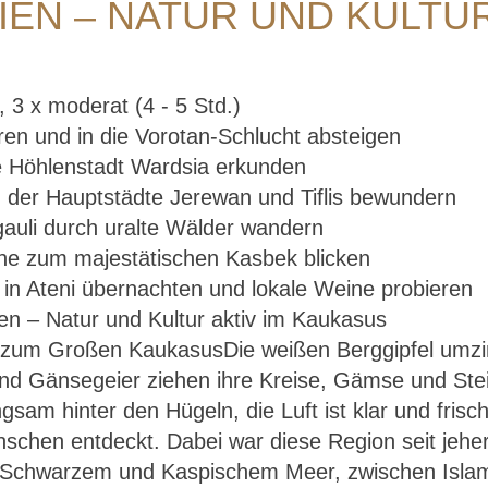
EN – NATUR UND KULTUR
, 3 x moderat (4 - 5 Std.)
ren und in die Vorotan-Schlucht absteigen
e Höhlenstadt Wardsia erkunden
 der Hauptstädte Jerewan und Tiflis bewundern
auli durch uralte Wälder wandern
rche zum majestätischen Kasbek blicken
 in Ateni übernachten und lokale Weine probieren
 zum Großen KaukasusDie weißen Berggipfel umzin
Armenien, Georgien – Natur und Kultur aktiv im
nd Gänsegeier ziehen ihre Kreise, Gämse und Ste
Kaukasus
am hinter den Hügeln, die Luft ist klar und frisch. 
nschen entdeckt. Dabei war diese Region seit jehe
 Schwarzem und Kaspischem Meer, zwischen Islam