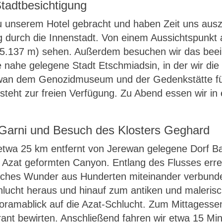
Stadtbesichtigung
u unserem Hotel gebracht und haben Zeit uns aus
 durch die Innenstadt. Von einem Aussichtspunkt 
 (5.137 m) sehen. Außerdem besuchen wir das b
ie nahe gelegene Stadt Etschmiadsin, in der wir di
rewan dem Genozidmuseum und der Gedenkstätte fü
teht zur freien Verfügung. Zu Abend essen wir in e
Garni und Besuch des Klosters Geghard
 etwa 25 km entfernt von Jerewan gelegene Dorf Ba
Azat geformten Canyon. Entlang des Flusses errei
isches Wunder aus Hunderten miteinander verbunde
hlucht heraus und hinauf zum antiken und maleris
anoramablick auf die Azat-Schlucht. Zum Mittagesse
rant bewirten. Anschließend fahren wir etwa 15 M