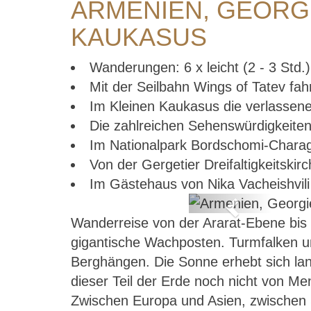
ARMENIEN, GEORGI
KAUKASUS
Wanderungen: 6 x leicht (2 - 3 Std.)
Mit der Seilbahn Wings of Tatev fah
Im Kleinen Kaukasus die verlassen
Die zahlreichen Sehenswürdigkeiten
Im Nationalpark Bordschomi-Charag
Von der Gergetier Dreifaltigkeitski
Im Gästehaus von Nika Vacheishvili
Previous
Wanderreise von der Ararat-Ebene bis
r aktiv im
gigantische Wachposten. Turmfalken u
Berghängen. Die Sonne erhebt sich langs
dieser Teil der Erde noch nicht von Me
Zwischen Europa und Asien, zwischen