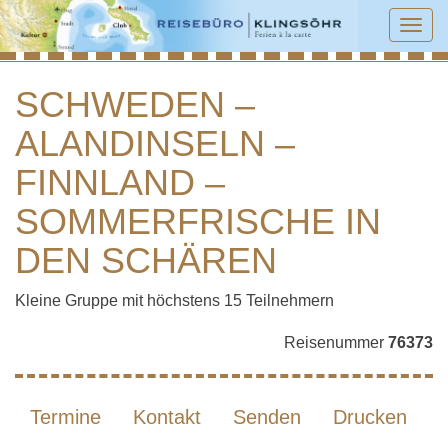
Tog
navi
SCHWEDEN –
ALANDINSELN –
SCHWEDEN – ALANDINSELN –
FINNLAND – SOMMERFRISCHE IN DEN
FINNLAND –
SCHÄREN
SOMMERFRISCHE IN
DEN SCHÄREN
Kleine Gruppe mit höchstens 15 Teilnehmern
Reisenummer
76373
Termine
Kontakt
Senden
Drucken