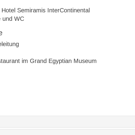
Hotel Semiramis InterContinental
e und WC
e
eleitung
staurant im Grand Egyptian Museum