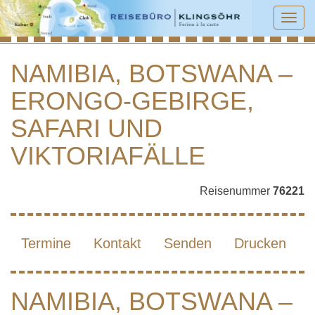
Tog
navi
NAMIBIA, BOTSWANA –
ERONGO-GEBIRGE,
NAMIBIA, BOTSWANA – ERONGO-
GEBIRGE, SAFARI UND
SAFARI UND
VIKTORIAFÄLLE
VIKTORIAFÄLLE
Reisenummer
76221
Termine
Kontakt
Senden
Drucken
NAMIBIA, BOTSWANA –