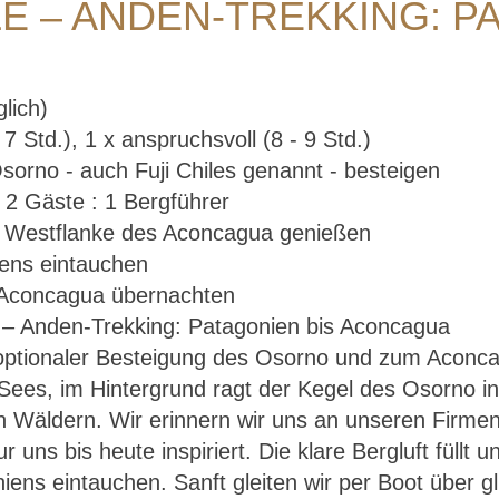
ACONCAGUA
LE – ANDEN-TREKKING: P
glich)
 Std.), 1 x anspruchsvoll (8 - 9 Std.)
orno - auch Fuji Chiles genannt - besteigen
2 Gäste : 1 Bergführer
e Westflanke des Aconcagua genießen
iens eintauchen
Aconcagua übernachten
t optionaler Besteigung des Osorno und zum Acon
Argentinien, Chile – Anden-Trekking: Patagonien b
ees, im Hintergrund ragt der Kegel des Osorno i
Aconcagua
 Wäldern. Wir erinnern wir uns an unseren Firme
r uns bis heute inspiriert. Die klare Bergluft füll
goniens eintauchen. Sanft gleiten wir per Boot über