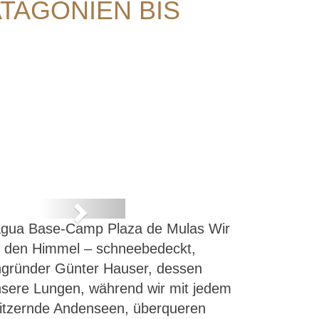
ATAGONIEN BIS
Next
cagua Base-Camp Plaza de Mulas Wir
is
n den Himmel – schneebedeckt,
ngründer Günter Hauser, dessen
t unsere Lungen, während wir mit jedem
 glitzernde Andenseen, überqueren