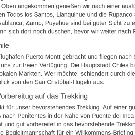
. Oben angekommen genießen wir nach einer ausfüh
een Todos los Santos, Llanquihue und die Rupanco
asablanca, &amp; Puyehue sind bei guter Sicht zu
nn sich dort noch duschen, bevor wir weiter nach 
ile
ughafen Puerto Montt gebracht und fliegen nach S
t uns zur freien Verfügung. Die Hauptstadt Chiles b
d lokalen Märkten. Wer möchte, schlendert durch d
lick von den San Cristóbal-Hügeln aus.
Vorbereitug auf das Trekking
 für unser bevorstehendes Trekking. Auf einer gut
s nach Penitentes in der Nähe von Puente del Inc
 und gut vorbereitet in das bevorstehende Trekkin
ale Begleitmannschaft für ein Willkommens-Briefin