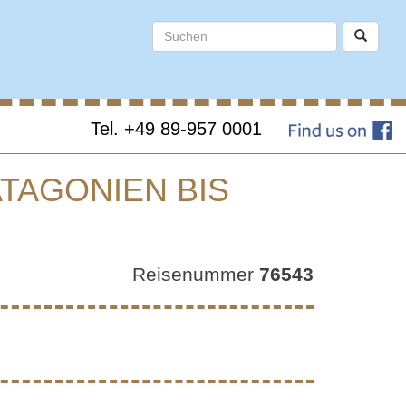
Tel. +49 89-957 0001
ATAGONIEN BIS
LE –
Reisenummer
76543
G:
S