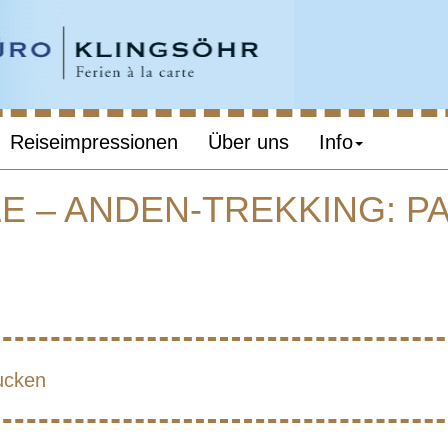
Reiseimpressionen
Über uns
Info
LE – ANDEN-TREKKING: P
ENTINIEN, CHI
NDEN-TREKKIN
PATAGONIEN BI
ucken