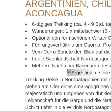
ARGENTINIEN, CHI
ACONCAGUA
6-tägiges Trekking (ca. 4 - 9 Std. tä
Wanderungen: 1 x mittelschwer (6 - 7
Optional den formschönen Vulkan Os
Führungsverhältnis am Osorno: Pro 
Vom Cerro Bonete den Blick auf di
In die Seenlandschaft Nordpatagon
Mehrere Nächte im Basecamp des 
Previous
Trekking-Reise in Nordpatagonien mi
atagonien bis
stehen am Ufer eines smaragdgrünen S
majestätisch und umgeben von dunklen
Leidenschaft für die Berge und die Natu
Schritt tiefer in die Wildnis Nordpata