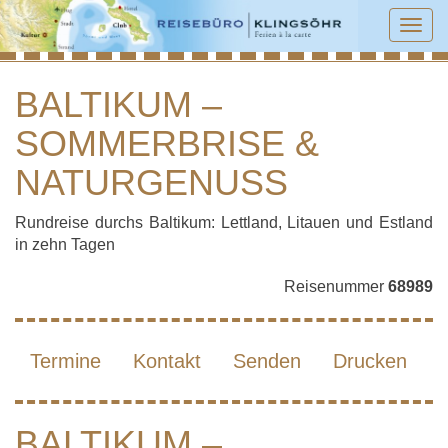
Tog
navi
BALTIKUM –
SOMMERBRISE &
BALTIKUM – SOMMERBRISE &
NATURGENUSS
NATURGENUSS
Rundreise durchs Baltikum: Lettland, Litauen und Estland
in zehn Tagen
Reisenummer
68989
Termine
Kontakt
Senden
Drucken
BALTIKUM –