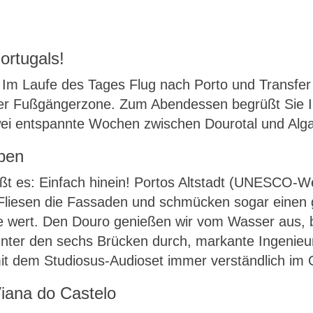
ortugals!
Im Laufe des Tages Flug nach Porto und Transfer z
er Fußgängerzone. Zum Abendessen begrüßt Sie Ihr
zwei entspannte Wochen zwischen Dourotal und Alga
rben
t es: Einfach hinein! Portos Altstadt (UNESCO-Wel
ße Fliesen die Fassaden und schmücken sogar einen
che wert. Den Douro genießen wir vom Wasser aus, 
unter den sechs Brücken durch, markante Ingenieur
mit dem Studiosus-Audioset immer verständlich im 
Viana do Castelo