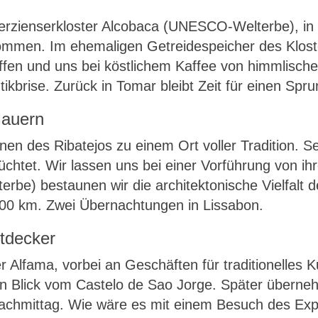
erzienserkloster Alcobaca (UNESCO-Welterbe), in 
kommen. Im ehemaligen Getreidespeicher des Klost
ffen und uns bei köstlichem Kaffee von himmlisch
tikbrise. Zurück in Tomar bleibt Zeit für einen Spr
Mauern
nen des Ribatejos zu einem Ort voller Tradition. 
chtet. Wir lassen uns bei einer Vorführung von i
be) bestaunen wir die architektonische Vielfalt d
200 km. Zwei Übernachtungen in Lissabon.
ntdecker
r Alfama, vorbei an Geschäften für traditionelles
en Blick vom Castelo de Sao Jorge. Später überneh
 Nachmittag. Wie wäre es mit einem Besuch des Exp