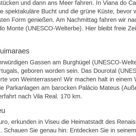
hstücken und dann ans Meer fahren. In Viana do Ca
ie spektakuläre Bucht und die grüne Küste, bevor w
chönsten Form genießen. Am Nachmittag fahren wir 
s do Monte (UNESCO-Welterbe). Hier bleibt freie Z
Guimaraes
ehrwürdigen Gassen am Burghügel (UNESCO-Welterbe
 Portugals, geboren worden sein. Das Dourotal (UNE
erte von Weinterrassen! Wir machen halt in einem 
die Parkanlagen am barocken Palácio Mateus (Auß
fahrt nach Vila Real. 170 km.
eu
ouro, erkunden in Viseu die Heimatstadt des Rena
Schauen Sie genau hin: Entdecken Sie in seinem