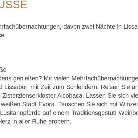
USSE
ehrfachübernachtungen, davon zwei Nächte in Liss
ce
dens genießen? Mit vielen Mehrfachübernachtunge
Portugal – mit Muße
nd Lissabon mit Zeit zum Schlendern. Reisen Sie a
 Zisterzienserkloster Alcobaca. Lassen Sie sich v
r weißen Stadt Evora. Tauschen Sie sich mit Winzer
 Lusitanopferde auf einem Traditionsgestüt! Weinb
erz in aller Ruhe erobern.