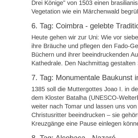
Drei Könige" von 1503 einen brasiliani
Vegetation wie ein Märchenwald begrü
6. Tag: Coimbra - gelebte Traditi
Heute gehen wir zur Uni: Wie vor siebe
ihre Bräuche und pflegen den Fado-Ge
Büchern und ihrer beeindruckenden Auss
Kathedrale. Den Nachmittag gestalten 
7. Tag: Monumentale Baukunst i
1385 soll die Muttergottes Joao I. in 
dem Kloster Batalha (UNESCO-Welterbe
weiter nach Tomar und lassen uns von
Christusritter beeindrucken – sie gehö
Kreuzgänge eine Pause einlegen könn
8. Tag: Alcobaca - Nazaré