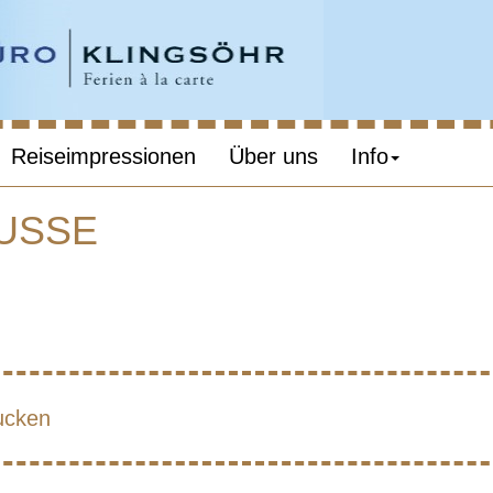
Reiseimpressionen
Über uns
Info
USSE
UGAL – MIT MU
ucken