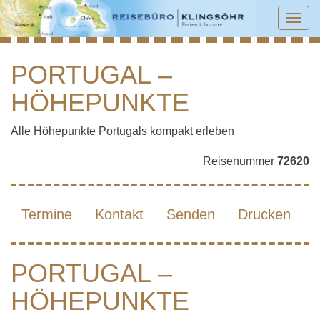
Tog
navi
PORTUGAL –
HÖHEPUNKTE
PORTUGAL – HÖHEPUNKTE
Alle Höhepunkte Portugals kompakt erleben
Reisenummer
72620
Termine
Kontakt
Senden
Drucken
PORTUGAL –
HÖHEPUNKTE