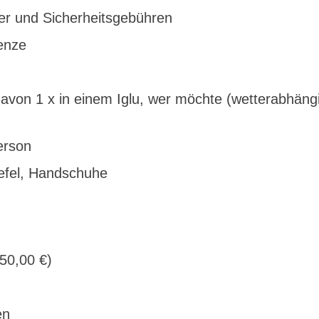
uer und Sicherheitsgebühren
enze
avon 1 x in einem Iglu, wer möchte (wetterabhängig
erson
tiefel, Handschuhe
50,00 €)
en