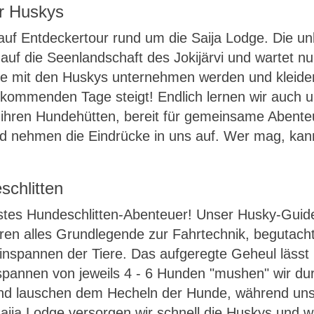
er Huskys
uf Entdeckertour rund um die Saija Lodge. Die un
auf die Seenlandschaft des Jokijärvi und wartet n
ge mit den Huskys unternehmen werden und kleiden
e kommenden Tage steigt! Endlich lernen wir auch
 ihren Hundehütten, bereit für gemeinsame Abenteue
nd nehmen die Eindrücke in uns auf. Wer mag, ka
.
schlitten
erstes Hundeschlitten-Abenteuer! Unser Husky-Guid
ahren alles Grundlegende zur Fahrtechnik, begutac
inspannen der Tiere. Das aufgeregte Geheul lässt b
pannen von jeweils 4 - 6 Hunden "mushen" wir durc
und lauschen dem Hecheln der Hunde, während uns 
 Saija Lodge versorgen wir schnell die Huskys und 