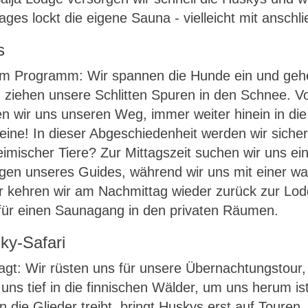
es lockt die eigene Sauna - vielleicht mit ansc
s
dem Programm: Wir spannen die Hunde ein und gehe
 ziehen unsere Schlitten Spuren in den Schnee. V
n wir uns unseren Weg, immer weiter hinein in die
leine! In dieser Abgeschiedenheit werden wir sich
heimischer Tiere? Zur Mittagszeit suchen wir uns e
gen unseres Guides, während wir uns mit einer wa
er kehren wir am Nachmittag wieder zurück zur L
r für einen Saunagang in den privaten Räumen.
ky-Safari
t: Wir rüsten uns für unsere Übernachtungstour, 
ns tief in die finnischen Wälder, um uns herum ist
die Glieder treibt, bringt Huskys erst auf Touren.