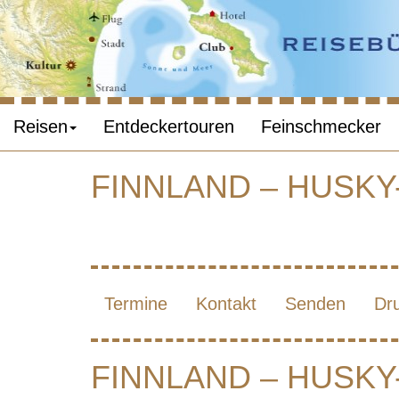
Reisen
Entdeckertouren
Feinschmecker
FINNLAND – HUSK
FINNL
Termine
Kontakt
Senden
Dr
WI
FINNLAND – HUSK