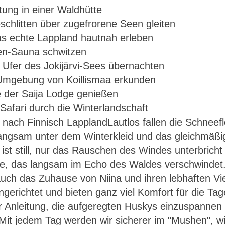
tung in einer Waldhütte
chlitten über zugefrorene Seen gleiten
das echte Lappland hautnah erleben
en-Sauna schwitzen
 Ufer des Jokijärvi-Sees übernachten
 Umgebung von Koillismaa erkunden
e der Saija Lodge genießen
 nach Finnisch LapplandLautlos fallen die Schneef
Finnland – Husky-Safari durch die Winterlandschaf
angsam unter dem Winterkleid und das gleichmäßig
ist still, nur das Rauschen des Windes unterbrich
de, das langsam im Echo des Waldes verschwindet.
auch das Zuhause von Niina und ihren lebhaften Vi
ingerichtet und bieten ganz viel Komfort für die Tag
er Anleitung, die aufgeregten Huskys einzuspannen 
. Mit jedem Tag werden wir sicherer im "Mushen", w