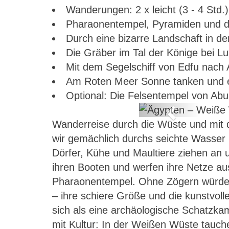
Wanderungen: 2 x leicht (3 - 4 Std.)
Pharaonentempel, Pyramiden und d
Durch eine bizarre Landschaft in 
Die Gräber im Tal der Könige bei L
Mit dem Segelschiff von Edfu nach 
Am Roten Meer Sonne tanken und 
Optional: Die Felsentempel von Ab
Previous
Wanderreise durch die Wüste und mit d
kreuzfahrt
wir gemächlich durchs seichte Wasser 
Dörfer, Kühe und Maultiere ziehen an u
ihren Booten und werfen ihre Netze aus
Pharaonentempel. Ohne Zögern würden
– ihre schiere Größe und die kunstvo
sich als eine archäologische Schatzkam
mit Kultur: In der Weißen Wüste tauche