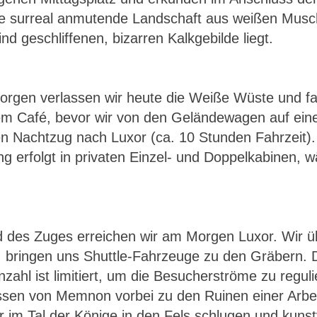
e surreal anmutende Landschaft aus weißen Musc
d geschliffenen, bizarren Kalkgebilde liegt.
gen verlassen wir heute die Weiße Wüste und fah
nem Café, bevor wir von den Geländewagen auf ein
den Nachtzug nach Luxor (ca. 10 Stunden Fahrzeit
ng erfolgt in privaten Einzel- und Doppelkabinen, 
 des Zuges erreichen wir am Morgen Luxor. Wir üb
ringen uns Shuttle-Fahrzeuge zu den Gräbern. Dr
nzahl ist limitiert, um die Besucherströme zu regul
n von Memnon vorbei zu den Ruinen einer Arbeiter
 im Tal der Könige in den Fels schlugen und kunst