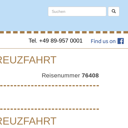
Tel. +49 89-957 0001
REUZFAHRT
E W
Reisenummer
76408
 N
REUZFAHRT