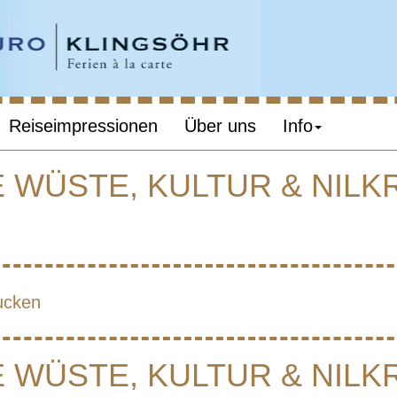
Reiseimpressionen
Über uns
Info
 WÜSTE, KULTUR & NILK
YPTEN – WEISS
STE, KULTUR &
ucken
ILKREUZFAHRT
 WÜSTE, KULTUR & NILK