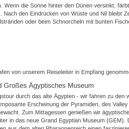
n. Wenn die Sonne hinter den Dünen versinkt, färb
. Nach den Eindrücken von Wüste und Nil bleibt 
tränden oder beim Schnorcheln mit bunten Fische
afen von unserem Reiseleiter in Empfang genomme
nd Großes Ägyptisches Museum
stour durch das alte Ägypten - wir fahren zu den
imposante Erscheinung der Pyramiden, des Valley
acht. Zum Mittagessen genießen wir ägyptische S
weiter in das neue Grand Egyptian Museum (GEM)
kten aus dem alten Pharaonenreich einen fasziniere