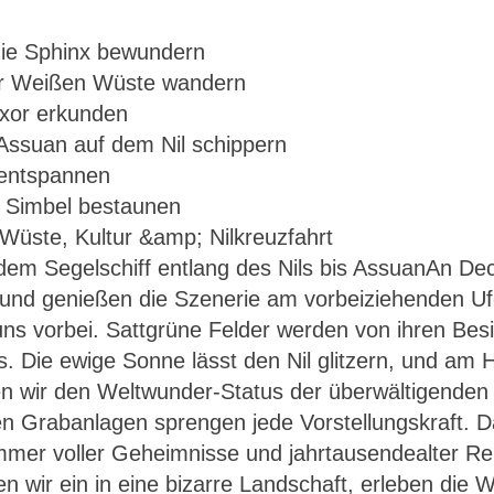
ie Sphinx bewundern
der Weißen Wüste wandern
uxor erkunden
Assuan auf dem Nil schippern
entspannen
u Simbel bestaunen
em Segelschiff entlang des Nils bis AssuanAn Deck
Ägypten – Weiße Wüste, Kultur & Nilkreuzfahrt
und genießen die Szenerie am vorbeiziehenden Ufe
ns vorbei. Sattgrüne Felder werden von ihren Besit
. Die ewige Sonne lässt den Nil glitzern, und am H
 wir den Weltwunder-Status der überwältigenden
llen Grabanlagen sprengen jede Vorstellungskraft
mer voller Geheimnisse und jahrtausendealter Reli
n wir ein in eine bizarre Landschaft, erleben die 