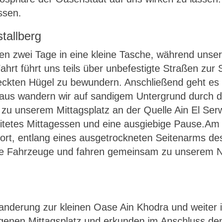
ssen.
tallberg
ten zwei Tage in eine kleine Tasche, während uns
hrt führt uns teils über unbefestigte Straßen zu
eckten Hügel zu bewundern. Anschließend geht es 
er aus wandern wir auf sandigem Untergrund durch 
u unserem Mittagsplatz an der Quelle Ain El Ser
eitetes Mittagessen und eine ausgiebige Pause.Am
t, entlang eines ausgetrockneten Seitenarms des 
nsere Fahrzeuge und fahren gemeinsam zu unserem 
nderung zur kleinen Oase Ain Khodra und weiter 
genen Mittagsplatz und erkunden im Anschluss den