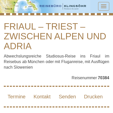
Tog
navi
FRIAUL – TRIEST –
ZWISCHEN ALPEN UND
FRIAUL – TRIEST – ZWISCHEN ALPEN
UND ADRIA
ADRIA
Abwechslungsreiche Studiosus-Reise ins Friaul im
Reisebus ab München oder mit Fluganreise, mit Ausflügen
nach Slowenien
Reisenummer
70384
Termine
Kontakt
Senden
Drucken