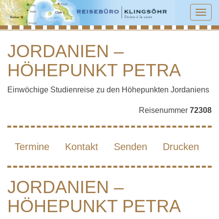
Tog
navi
JORDANIEN –
HÖHEPUNKT PETRA
JORDANIEN – HÖHEPUNKT PETRA
Einwöchige Studienreise zu den Höhepunkten Jordaniens
Reisenummer
72308
Termine
Kontakt
Senden
Drucken
JORDANIEN –
HÖHEPUNKT PETRA