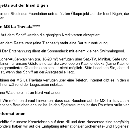
ekts auf der Insel Bigeh
n der Studiosus Foundation unterstützten Ökoprojekt auf der Insel Bigeh, da
er.
n MS La Traviata*****
 Auf dem Schiff werden die gängigen Kreditkarten akzeptiert.
n dem Restaurant (eine Tischzeit) steht eine Bar zur Verfügung.
rd Der Entspannung dient ein Sonnendeck mit einem kleinen Swimmingpool.
ucher-Außenkabinen (ca. 18-20 m²) verfügen über Sat.-TV, Minibar, Safe und
binen für unsere Gäste sind auf die zwei oberen Kabinendecks (keine Kabin
on garantierten Oberdeckkabinen ist nicht möglich. Bitte beachten Sie, dass 
ist, wenn das Schiff an der Anlegestelle liegt.
nen der MS La Traviata verfügen über eine Telefon. Internet gibt es in den ö
l nur während der Liegezeiten nutzbar.
ine Wäscherei ist an Bord vorhanden.
 Wir möchten darauf hinweisen, dass das Rauchen auf der MS La Traviata ni
sehenen Bereichen erlaubt ist. In den Speiseräumen ist das Rauchen strikt ver
informationen
Schiffe für unsere Kreuzfahrten auf dem Nil und dem Nassersee sind sorgfälti
onders haben wir auf die Einhaltung internationaler Sicherheits- und Hygiene