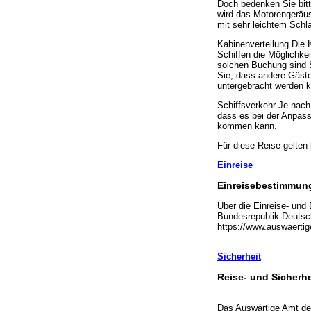
Doch bedenken Sie bit
wird das Motorengeräus
mit sehr leichtem Schl
Kabinenverteilung Die 
Schiffen die Möglichke
solchen Buchung sind S
Sie, dass andere Gäste
untergebracht werden 
Schiffsverkehr Je nach
dass es bei der Anpas
kommen kann.
Für diese Reise gelte
Einreise
Einreisebestimmung
Über die Einreise- und
Bundesrepublik Deutschl
https://www.auswaertig
Sicherheit
Reise- und Sicherh
Das Auswärtige Amt der