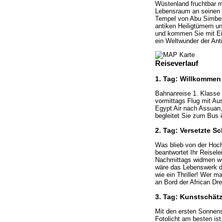
Wüstenland fruchtbar 
Lebensraum an seinen 
Tempel von Abu Simbel 
antiken Heiligtümern un
und kommen Sie mit Ein
ein Weltwunder der Ant
Reiseverlauf
1. Tag: Willkommen
Bahnanreise 1. Klasse 
vormittags Flug mit Au
Egypt Air nach Assuan,
begleitet Sie zum Bus i
2. Tag: Versetzte Sc
Was blieb von der Hoc
beantwortet Ihr Reisel
Nachmittags widmen wir
wäre das Lebenswerk d
wie ein Thriller! Wer 
an Bord der African Dr
3. Tag: Kunstschätz
Mit den ersten Sonnens
Fotolicht am besten i