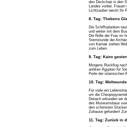
den Deckchair in den S
Landes vorbei: Frauen 
Lichtzauber weckt Ihr R
8. Tag: Thebens Gl
Die Schiffsplanken tau
und weiter mit dem Bu
Die Rolle der Frau im h
Sternstunde der Archäo
von Karnak stehen Widd
zum Leben.
9. Tag: Kairo geste
Morgens Rückflug nach
antiken Ägypten für Si
Perle der islamischen A
10. Tag: Weltwunde
Für viele ein Lebenstra
um die Cheopspyramide
Danach erkunden wir d
des Museumsbaus sowie
den schönsten Stücken
Zuhause gefunden! Zum 
11. Tag: Zurück in 