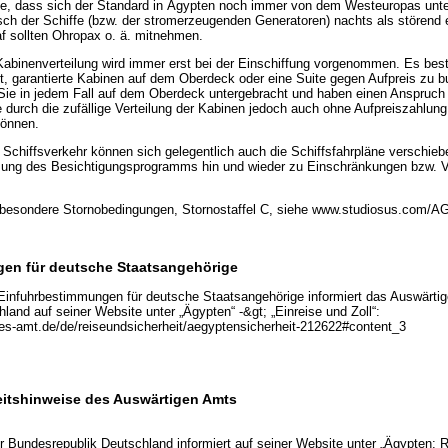
te, dass sich der Standard in Ägypten noch immer von dem Westeuropas unte
ch der Schiffe (bzw. der stromerzeugenden Generatoren) nachts als störend
af sollten Ohropax o. ä. mitnehmen.
Kabinenverteilung wird immer erst bei der Einschiffung vorgenommen. Es best
it, garantierte Kabinen auf dem Oberdeck oder eine Suite gegen Aufpreis zu b
ie in jedem Fall auf dem Oberdeck untergebracht und haben einen Anspruch 
 durch die zufällige Verteilung der Kabinen jedoch auch ohne Aufpreiszahlu
können.
 Schiffsverkehr können sich gelegentlich auch die Schiffsfahrpläne verschiebe
sung des Besichtigungsprogramms hin und wieder zu Einschränkungen bzw. 
n besondere Stornobedingungen, Stornostaffel C, siehe www.studiosus.com/A
en für deutsche Staatsangehörige
 Einfuhrbestimmungen für deutsche Staatsangehörige informiert das Auswärti
and auf seiner Website unter „Ägypten“ -&gt; „Einreise und Zoll“:
es-amt.de/de/reiseundsicherheit/aegyptensicherheit-212622#content_3
eitshinweise des Auswärtigen Amts
 Bundesrepublik Deutschland informiert auf seiner Website unter „Ägypten: R