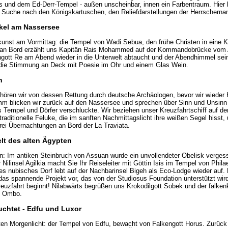
s und dem Ed-Derr-Tempel - außen unscheinbar, innen ein Farbentraum. Hier lüf
 Suche nach den Königskartuschen, den Reliefdarstellungen der Herrscherna
akel am Nassersee
nst am Vormittag: die Tempel von Wadi Sebua, den frühe Christen in eine K
an Bord erzählt uns Kapitän Rais Mohammed auf der Kommandobrücke vom A
ott Re am Abend wieder in die Unterwelt abtaucht und der Abendhimmel sei
r die Stimmung an Deck mit Poesie im Ohr und einem Glas Wein.
n
ören wir von dessen Rettung durch deutsche Archäologen, bevor wir wieder 
blicken wir zurück auf den Nassersee und sprechen über Sinn und Unsinn
Tempel und Dörfer verschluckte. Wir beziehen unser Kreuzfahrtschiff auf de
 traditionelle Feluke, die im sanften Nachmittagslicht ihre weißen Segel hisst
Drei Übernachtungen an Bord der La Traviata.
elt des alten Ägypten
n: Im antiken Steinbruch von Assuan wurde ein unvollendeter Obelisk verges
 Nilinsel Agilkia macht Sie Ihr Reiseleiter mit Göttin Isis im Tempel von Ph
es nubisches Dorf lebt auf der Nachbarinsel Bigeh als Eco-Lodge wieder auf
das spannende Projekt vor, das von der Studiosus Foundation unterstützt wird
reuzfahrt beginnt! Nilabwärts begrüßen uns Krokodilgott Sobek und der falken
m Ombo.
euchtet - Edfu und Luxor
en Morgenlicht: der Tempel von Edfu, bewacht von Falkengott Horus. Zurück