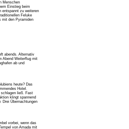
en Menschen
hem Einstieg beim
n entspannt zu weiteren
raditionellen Feluke
s mit den Pyramiden
t abends. Alternativ
m Abend Weiterflug mit
ughafen ab und
 Nubiens heute? Das
wimmendes Hotel.
schlagen ließ. Fast
tion klingt spannend
w. Drei Übernachtungen
imbel vorbei, wenn das
 Tempel von Amada mit