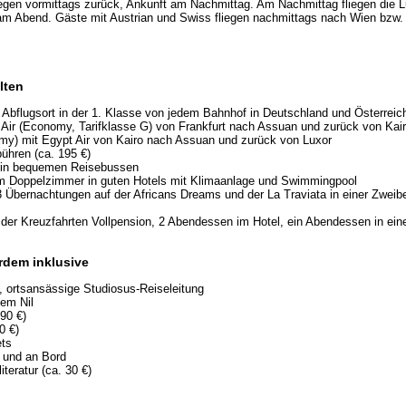
iegen vormittags zurück, Ankunft am Nachmittag. Am Nachmittag fliegen die 
 am Abend. Gäste mit Austrian und Swiss fliegen nachmittags nach Wien bzw.
lten
bflugsort in der 1. Klasse von jedem Bahnhof in Deutschland und Österreic
t Air (Economy, Tarifklasse G) von Frankfurt nach Assuan und zurück von Kair
my) mit Egypt Air von Kairo nach Assuan und zurück von Luxor
bühren (ca. 195 €)
e in bequemen Reisebussen
m Doppelzimmer in guten Hotels mit Klimaanlage und Swimmingpool
 3 Übernachtungen auf der Africans Dreams und der La Traviata in einer Zweib
der Kreuzfahrten Vollpension, 2 Abendessen im Hotel, ein Abendessen in ei
rdem inklusive
te, ortsansässige Studiosus-Reiseleitung
dem Nil
290 €)
0 €)
ets
l und an Bord
iteratur (ca. 30 €)