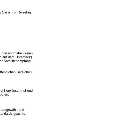
s Sie am 6. Reisetag
 Föhn und haben einen
en auf dem Unterdeck)
der Satellitenempfang
ffentlichen Bereichen,
cht erwünscht ist und
boten.
g ausgewählt und
standards geachtet.