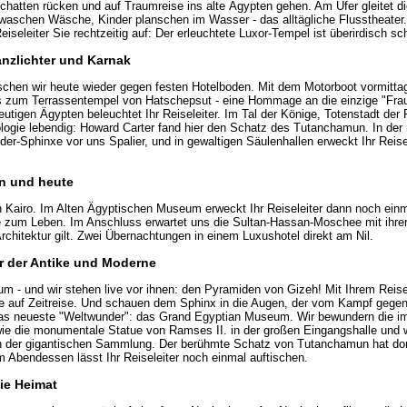
chatten rücken und auf Traumreise ins alte Ägypten gehen. Am Ufer gleitet 
waschen Wäsche, Kinder planschen im Wasser - das alltägliche Flusstheater
eiseleiter Sie rechtzeitig auf: Der erleuchtete Luxor-Tempel ist überirdisch sc
anzlichter und Karnak
schen wir heute wieder gegen festen Hotelboden. Mit dem Motorboot vormit
s zum Terrassentempel von Hatschepsut - eine Hommage an die einzige "Fra
eutigen Ägypten beleuchtet Ihr Reiseleiter. Im Tal der Könige, Totenstadt der
logie lebendig: Howard Carter fand hier den Schatz des Tutanchamun. In der 
er-Sphinxe vor uns Spalier, und in gewaltigen Säulenhallen erweckt Ihr Reise
rn und heute
 Kairo. Im Alten Ägyptischen Museum erweckt Ihr Reiseleiter dann noch ein
e zum Leben. Im Anschluss erwartet uns die Sultan-Hassan-Moschee mit ihrer
rchitektur gilt. Zwei Übernachtungen in einem Luxushotel direkt am Nil.
r der Antike und Moderne
um - und wir stehen live vor ihnen: den Pyramiden von Gizeh! Mit Ihrem Reise
 auf Zeitreise. Und schauen dem Sphinx in die Augen, der vom Kampf gegen 
as neueste "Weltwunder": das Grand Egyptian Museum. Wir bewundern die im
 die monumentale Statue von Ramses II. in der großen Eingangshalle und
 der gigantischen Sammlung. Der berühmte Schatz von Tutanchamun hat dor
Abendessen lässt Ihr Reiseleiter noch einmal auftischen.
die Heimat