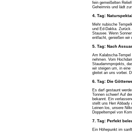
fein gemeißelten Relief
Geheimnis und lädt zur
4. Tag: Naturspekt
Mehr nubische Tempelku
und Ed-Dakka. Zurück 
Stausee. Wenn Sonneng
entfacht, genießen wi
5. Tag: Nach Assua
Am Kalabscha-Tempel h
nehmen. Vom Hochdamm 
Staudammprojekts, das 
wir steigen um, in eine
gleitet an uns vorbei. 
6. Tag: Die Götterw
Es darf gestaunt werde
Tonnen schwer! Auf der
bekannt. Ein verlassen
stellt uns Herr Abbady 
Leinen los, unsere Nilk
Doppeltempel von Ko
7. Tag: Perfekt bel
Ein Höhepunkt im sanft