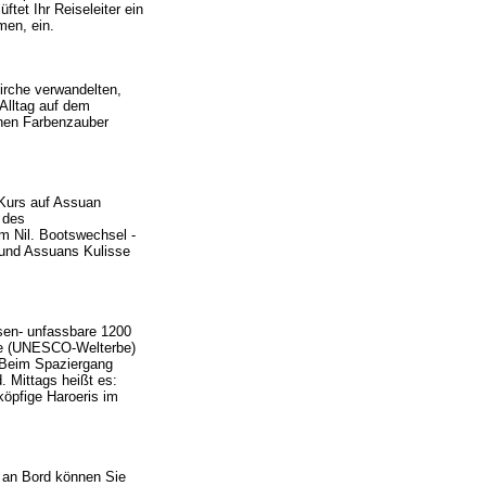
tet Ihr Reiseleiter ein
men, ein.
irche verwandelten,
lltag auf dem
nen Farbenzauber
Kurs auf Assuan
 des
m Nil. Bootswechsel -
, und Assuans Kulisse
sen- unfassbare 1200
ilae (UNESCO-Welterbe)
. Beim Spaziergang
. Mittags heißt es:
köpfige Haroeris im
 an Bord können Sie