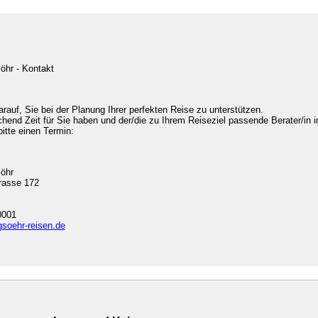
öhr - Kontakt
arauf, Sie bei der Planung Ihrer perfekten Reise zu unterstützen.
chend Zeit für Sie haben und der/die zu Ihrem Reiseziel passende Berater/in i
bitte einen Termin:
söhr
rasse 172
0001
gsoehr-reisen.de