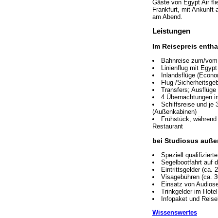
Gäste von Egypt Air fl
Frankfurt, mit Ankunft
am Abend.
Leistungen
Im Reisepreis entha
Bahnreise zum/vom A
Linienflug mit Egyp
Inlandsflüge (Econo
Flug-/Sicherheitsge
Transfers; Ausflüg
4 Übernachtungen i
Schiffsreise und je
(Außenkabinen)
Frühstück, während 
Restaurant
bei Studiosus auße
Speziell qualifizier
Segelbootfahrt auf 
Eintrittsgelder (ca. 
Visagebühren (ca. 3
Einsatz von Audios
Trinkgelder im Hote
Infopaket und Reisel
Wissenswertes