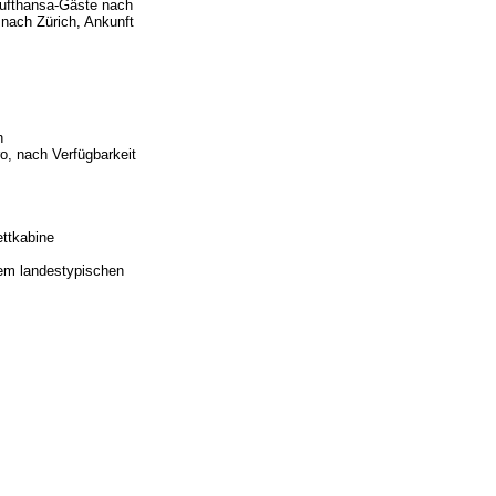
Lufthansa-Gäste nach
 nach Zürich, Ankunft
h
o, nach Verfügbarkeit
ettkabine
nem landestypischen