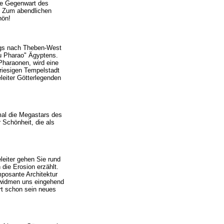
die Gegenwart des
. Zum abendlichen
hön!
tags nach Theben-West
u Pharao" Ägyptens.
 Pharaonen, wird eine
riesigen Tempelstadt
leiter Götterlegenden
mal die Megastars des
 Schönheit, die als
leiter gehen Sie rund
die Erosion erzählt.
posante Architektur
 widmen uns eingehend
t schon sein neues