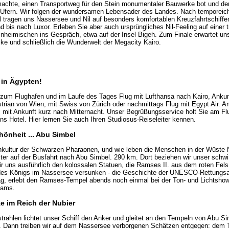
machte, einen Transportweg für den Stein monumentaler Bauwerke bot und d
Ufern. Wir folgen der wundersamen Lebensader des Landes. Nach temporeic
tragen uns Nassersee und Nil auf besonders komfortablen Kreuzfahrtschiffe
d bis nach Luxor. Erleben Sie aber auch ursprüngliches Nil-Feeling auf einer t
heimischen ins Gespräch, etwa auf der Insel Bigeh. Zum Finale erwartet un
ike und schließlich die Wunderwelt der Megacity Kairo.
 in Ägypten!
zum Flughafen und im Laufe des Tages Flug mit Lufthansa nach Kairo, Ankunf
strian von Wien, mit Swiss von Zürich oder nachmittags Flug mit Egypt Air. A
 mit Ankunft kurz nach Mitternacht. Unser Begrüßungsservice holt Sie am Fl
ns Hotel. Hier lernen Sie auch Ihren Studiosus-Reiseleiter kennen.
hönheit ... Abu Simbel
hkultur der Schwarzen Pharaonen, und wie leben die Menschen in der Wüste
eiter auf der Busfahrt nach Abu Simbel. 290 km. Dort beziehen wir unser sch
 uns ausführlich den kolossalen Statuen, die Ramses II. aus dem roten Fels 
es Königs im Nassersee versunken - die Geschichte der UNESCO-Rettungsak
mag, erlebt den Ramses-Tempel abends noch einmal bei der Ton- und Lichtsho
eams.
e im Reich der Nubier
trahlen lichtet unser Schiff den Anker und gleitet an den Tempeln von Abu S
st. Dann treiben wir auf dem Nassersee verborgenen Schätzen entgegen: dem