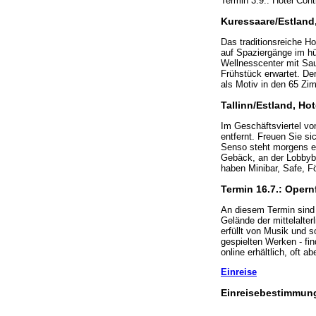
Termin 3.9.: Hotel Conti
Kuressaare/Estland
Das traditionsreiche Ho
auf Spaziergänge im hü
Wellnesscenter mit Sa
Frühstück erwartet. De
als Motiv in den 65 Zi
Tallinn/Estland, Ho
Im Geschäftsviertel von
entfernt. Freuen Sie s
Senso steht morgens ei
Gebäck, an der Lobbyba
haben Minibar, Safe, F
Termin 16.7.: Opern
An diesem Termin sind 
Gelände der mittelalter
erfüllt von Musik und 
gespielten Werken - fin
online erhältlich, oft a
Einreise
Einreisebestimmung