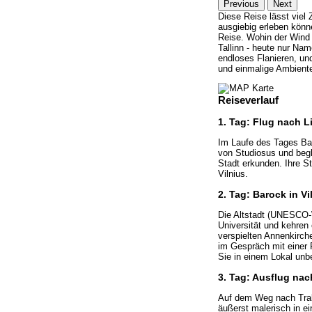
Previous
Next
Diese Reise lässt viel 
ausgiebig erleben könne
Reise. Wohin der Wind 
Tallinn - heute nur Na
endloses Flanieren, un
und einmalige Ambient
Reiseverlauf
1. Tag: Flug nach L
Im Laufe des Tages Bah
von Studiosus und begl
Stadt erkunden. Ihre S
Vilnius.
2. Tag: Barock in Vi
Die Altstadt (UNESCO-W
Universität und kehren
verspielten Annenkirch
im Gespräch mit einer R
Sie in einem Lokal unb
3. Tag: Ausflug nac
Auf dem Weg nach Traka
äußerst malerisch in ei