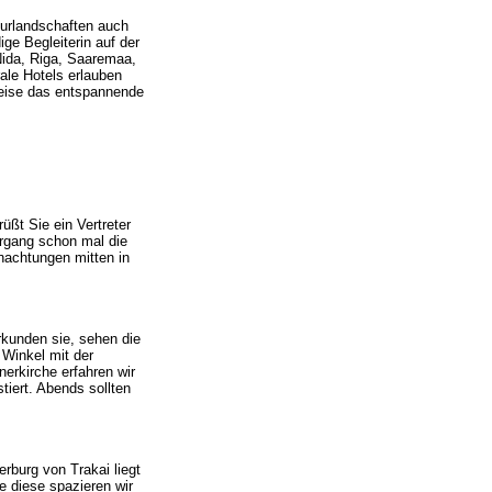
lturlandschaften auch
ge Begleiterin auf der
Nida, Riga, Saaremaa,
ale Hotels erlauben
Reise das entspannende
ßt Sie ein Vertreter
ergang schon mal die
nachtungen mitten in
kunden sie, sehen die
Winkel mit der
erkirche erfahren wir
tiert. Abends sollten
rburg von Trakai liegt
e diese spazieren wir