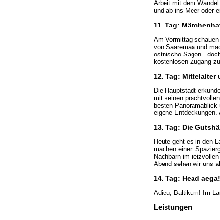
Arbeit mit dem Wandel 
und ab ins Meer oder ei
11. Tag: Märchenha
Am Vormittag schauen w
von Saaremaa und mache
estnische Sagen - doch
kostenlosen Zugang zum
12. Tag: Mittelalter
Die Hauptstadt erkunde
mit seinen prachtvolle
besten Panoramablick üb
eigene Entdeckungen. A
13. Tag: Die Gutsh
Heute geht es in den L
machen einen Spazierg
Nachbarn im reizvollen
Abend sehen wir uns a
14. Tag: Head aega!
Adieu, Baltikum! Im La
Leistungen