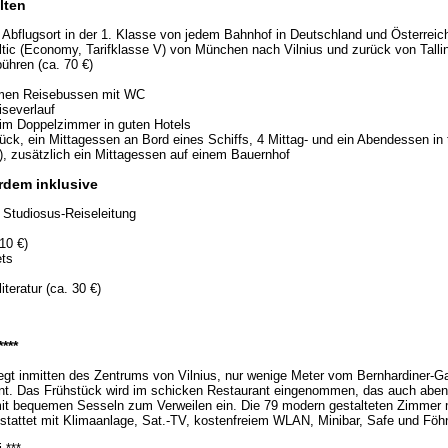
lten
bflugsort in der 1. Klasse von jedem Bahnhof in Deutschland und Österreic
altic (Economy, Tarifklasse V) von München nach Vilnius und zurück von Talli
ühren (ca. 70 €)
emen Reisebussen mit WC
iseverlauf
im Doppelzimmer in guten Hotels
ück, ein Mittagessen an Bord eines Schiffs, 4 Mittag- und ein Abendessen in
, zusätzlich ein Mittagessen auf einem Bauernhof
rdem inklusive
te Studiosus-Reiseleitung
110 €)
ets
iteratur (ca. 30 €)
***
egt inmitten des Zentrums von Vilnius, nur wenige Meter vom Bernhardiner-G
nt. Das Frühstück wird im schicken Restaurant eingenommen, das auch aben
 mit bequemen Sesseln zum Verweilen ein. Die 79 modern gestalteten Zimmer m
stattet mit Klimaanlage, Sat.-TV, kostenfreiem WLAN, Minibar, Safe und Föh