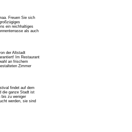
emaa. Freuen Sie sich
 großzügiges
s ein reichhaltiges
onnenterrasse als auch
on der Altstadt
rantiert! Im Restaurant
swahl an frischem
gestalteten Zimmer
tival findet auf dem
d die ganze Stadt ist
 bis zu weniger
bucht werden, sie sind