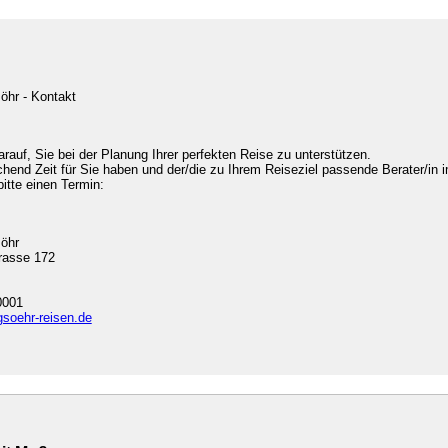
öhr - Kontakt
arauf, Sie bei der Planung Ihrer perfekten Reise zu unterstützen.
chend Zeit für Sie haben und der/die zu Ihrem Reiseziel passende Berater/in i
bitte einen Termin:
söhr
rasse 172
0001
gsoehr-reisen.de