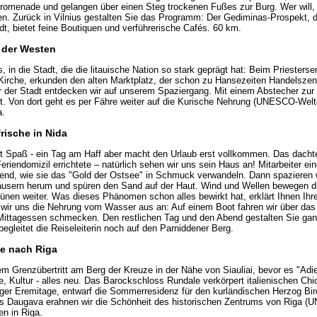
promenade und gelangen über einen Steg trockenen Fußes zur Burg. Wer will,
n. Zurück in Vilnius gestalten Sie das Programm: Der Gediminas-Prospekt, d
dt, bietet feine Boutiquen und verführerische Cafés. 60 km.
 der Westen
 in die Stadt, die die litauische Nation so stark geprägt hat: Beim Priesterse
 Kirche, erkunden den alten Marktplatz, der schon zu Hansezeiten Handelsze
r der Stadt entdecken wir auf unserem Spaziergang. Mit einem Abstecher zur
rt. Von dort geht es per Fähre weiter auf die Kurische Nehrung (UNESCO-Welt
a.
rische in Nida
 Spaß - ein Tag am Haff aber macht den Urlaub erst vollkommen. Das dach
Feriendomizil errichtete – natürlich sehen wir uns sein Haus an! Mitarbeiter ein
end, wie sie das "Gold der Ostsee" in Schmuck verwandeln. Dann spazieren 
äusern herum und spüren den Sand auf der Haut. Wind und Wellen bewegen di
nen weiter. Was dieses Phänomen schon alles bewirkt hat, erklärt Ihnen Ihre 
wir uns die Nehrung vom Wasser aus an: Auf einem Boot fahren wir über das
s Mittagessen schmecken. Den restlichen Tag und den Abend gestalten Sie g
begleitet die Reiseleiterin noch auf den Parniddener Berg.
le nach Riga
m Grenzübertritt am Berg der Kreuze in der Nähe von Siauliai, bevor es "Adieu
e, Kultur - alles neu. Das Barockschloss Rundale verkörpert italienischen Chic:
ger Eremitage, entwarf die Sommerresidenz für den kurländischen Herzog Bi
s Daugava erahnen wir die Schönheit des historischen Zentrums von Riga (
n in Riga.