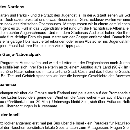
s des Nordens
Gärten und Parks - und die Stadt des Jugendstils! In der Altstadt sehen wir 
r. Doch davor erwartet uns etwas Besonderes: Ganz exklusiv werfen wir einen
 neoklassizistischen Opernhauses. Mittags essen wir in einem gemütlichen 
kt geht es zu Fuß in das Jugendstilviertel rund um die Prachtstraße Alberta iela
d ein echter Augenschmaus. Und mit dem Studiosus-Audioset haben Sie Ihre 
de fürs richtige Foto ein paar Meter von der Gruppe entfernt sind. Danach ha
das einzigartige Holzhausviertel erkunden oder einen Abstecher ins Jugendst
ne Faust hat Ihre Reiseleiterin viele Tipps parat.
r Gauja-Nationalpark
Programm: Ausschlafen und wie die Letten mit der Regionalbahn nach Jurma
e schließen sich Ihrer Reiseleiterin an zu einem Ausflug aufs Land (90 €): Im
e schöne Natur, sehen die mittelalterliche Stadt Cesis und das hölzerne Gutsh
n. Bei Tee und Gebäck sprechen wir über die bewegte Geschichte des Anwese
Saaremaa
gelangen wir über die Grenze nach Estland und pausieren auf der Promenade
h die Esten besonders gerne den Wind um die Nase wehen - wir auch! Dann geh
aa (Fährüberfahrt ca. 30 Min.). Unterwegs bleibt Zeit, sich über Estlands Ro
ei Übernachtungen in Kuressaare.
 der Insel!
z locker angehen: erst mal per Bus über die Insel - ein Paradies für Naturlieb
f der Hausherr persönlich lokale Spezialitäten zum Mittagessen. Fragen Sie i