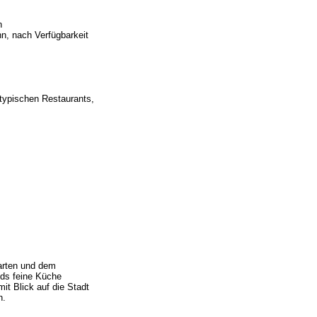
h
nn, nach Verfügbarkeit
 typischen Restaurants,
arten und dem
ds feine Küche
it Blick auf die Stadt
n.