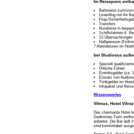
Im Reisepreis entha
Bahnreise zum/vom A
Linienflug mit Air B
Flug-/Sicherheitsgeb
Transfers
Rundreise in bequ
Schiffsfahrten lt. Re
13 Übernachtungen 
Halbpension (Frühst
7 Abendessen im Hotel)
bei Studiosus auße
Speziell qualifizier
Örtliche Führer
Eintrittsgelder (ca. 
Einsatz von Audios
Trinkgelder im Hotel
Infopaket und Reisel
Wissenswertes
Vilnius, Hotel Vilnia*
Das charmante Hotel li
Gediminas-Turm entfer
anbietet. Die Bar lädt
sind komfortabel ausge