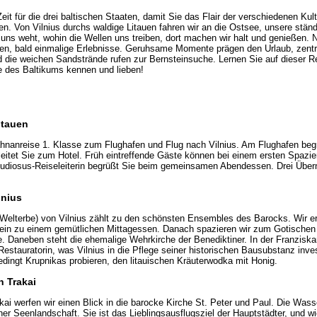
Zeit für die drei baltischen Staaten, damit Sie das Flair der verschiedenen Ku
n. Von Vilnius durchs waldige Litauen fahren wir an die Ostsee, unsere ständi
uns weht, wohin die Wellen uns treiben, dort machen wir halt und genießen. 
men, bald einmalige Erlebnisse. Geruhsame Momente prägen den Urlaub, zentr
d die weichen Sandstrände rufen zur Bernsteinsuche. Lernen Sie auf dieser 
e des Baltikums kennen und lieben!
itauen
nanreise 1. Klasse zum Flughafen und Flug nach Vilnius. Am Flughafen begrü
eitet Sie zum Hotel. Früh eintreffende Gäste können bei einem ersten Spazi
tudiosus-Reiseleiterin begrüßt Sie beim gemeinsamen Abendessen. Drei Über
lnius
elterbe) von Vilnius zählt zu den schönsten Ensembles des Barocks. Wir er
 ein zu einem gemütlichen Mittagessen. Danach spazieren wir zum Gotischen 
e. Daneben steht die ehemalige Wehrkirche der Benediktiner. In der Franziskan
estauratorin, was Vilnius in die Pflege seiner historischen Bausubstanz inves
edingt Krupnikas probieren, den litauischen Kräuterwodka mit Honig.
h Trakai
i werfen wir einen Blick in die barocke Kirche St. Peter und Paul. Die Wasse
ner Seenlandschaft. Sie ist das Lieblingsausflugsziel der Hauptstädter, und wi