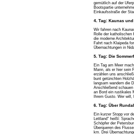
gemütlich auf der Ufer
Bootspartie unternehme
Einkaufsstraße der Sta
4. Tag: Kaunas und
Wir fahren nach Kaunas,
Rolle der katholischen
die moderne Architektu
Fahrt nach Klaipeda fo
Übernachtungen in Nid
5. Tag: Die Sommerf
Ein Tag am Meer macht
Mann, als er hier sein 
erzählen uns anschließ
bunt getünchten Holzh
langsam wandern die Dü
Anschließend schauen 
an Bord ein rustikale
Ihrem Gusto. Wer will, 
6. Tag: Über Runda
Ein kurzer Stopp vor de
Lettland" heißt: Sprach
Schöpfer der Petersbur
Überqueren des Flusse
km. Drei Übernachtunge