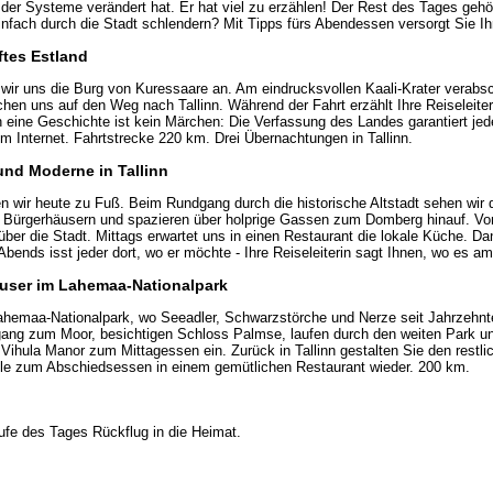
der Systeme verändert hat. Er hat viel zu erzählen! Der Rest des Tages gehö
nfach durch die Stadt schlendern? Mit Tipps fürs Abendessen versorgt Sie Ihr
ftes Estland
ir uns die Burg von Kuressaare an. Am eindrucksvollen Kaali-Krater verabsc
n uns auf den Weg nach Tallinn. Während der Fahrt erzählt Ihre Reiseleiter
 eine Geschichte ist kein Märchen: Die Verfassung des Landes garantiert jed
 Internet. Fahrtstrecke 220 km. Drei Übernachtungen in Tallinn.
 und Moderne in Tallinn
n wir heute zu Fuß. Beim Rundgang durch die historische Altstadt sehen wir 
n Bürgerhäusern und spazieren über holprige Gassen zum Domberg hinauf. Von
er die Stadt. Mittags erwartet uns in einen Restaurant die lokale Küche. Dana
bends isst jeder dort, wo er möchte - Ihre Reiseleiterin sagt Ihnen, wo es 
äuser im Lahemaa-Nationalpark
ahemaa-Nationalpark, wo Seeadler, Schwarzstörche und Nerze seit Jahrzehnt
ang zum Moor, besichtigen Schloss Palmse, laufen durch den weiten Park un
 Vihula Manor zum Mittagessen ein. Zurück in Tallinn gestalten Sie den restl
lle zum Abschiedsessen in einem gemütlichen Restaurant wieder. 200 km.
ufe des Tages Rückflug in die Heimat.