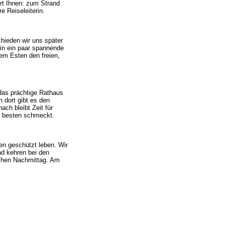
rt Ihnen: zum Strand
e Reiseleiterin.
hieden wir uns später
in ein paar spannende
em Esten den freien,
das prächtige Rathaus
 dort gibt es den
ch bleibt Zeit für
am besten schmeckt.
en geschützt leben. Wir
d kehren bei den
ichen Nachmittag. Am