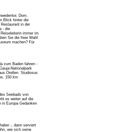
Schwedentor, Dom,
 Blick hinter die
Restaurant in der
 - die
Reiseleiterin immer im
ben Sie die freie Wahl:
ilmuseum machen? Für
la zum Baden fahren -
 Gauja-Nationalpark
aus Orellen. Studiosus
ns. 150 km.
 des Seebads von
t es weiter auf die
lle in Europa Gedanken
haber -, dann serviert
hn, wie sich seine