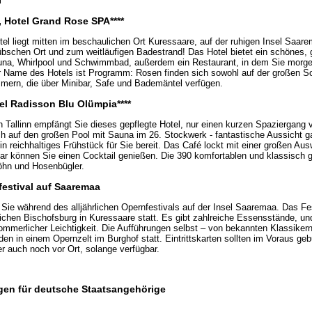
 ***
, Hotel Grand Rose SPA****
tel liegt mitten im beschaulichen Ort Kuressaare, auf der ruhigen Insel Saar
bschen Ort und zum weitläufigen Badestrand! Das Hotel bietet ein schönes,
una, Whirlpool und Schwimmbad, außerdem ein Restaurant, in dem Sie morgen
r Name des Hotels ist Programm: Rosen finden sich sowohl auf der großen S
mmern, die über Minibar, Safe und Bademäntel verfügen.
tel Radisson Blu Olümpia****
 Tallinn empfängt Sie dieses gepflegte Hotel, nur einen kurzen Spaziergang v
ich auf den großen Pool mit Sauna im 26. Stockwerk - fantastische Aussicht ga
n reichhaltiges Frühstück für Sie bereit. Das Café lockt mit einer großen Au
r können Sie einen Cocktail genießen. Die 390 komfortablen und klassisch 
öhn und Hosenbügler.
festival auf Saaremaa
Sie während des alljährlichen Opernfestivals auf der Insel Saaremaa. Das Fes
lichen Bischofsburg in Kuressaare statt. Es gibt zahlreiche Essensstände, un
sommerlicher Leichtigkeit. Die Aufführungen selbst – von bekannten Klassikern
den in einem Opernzelt im Burghof statt. Eintrittskarten sollten im Voraus ge
ber auch noch vor Ort, solange verfügbar.
en für deutsche Staatsangehörige