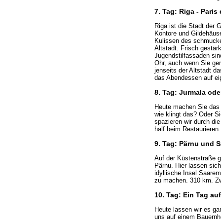
7. Tag: Riga - Pari
Riga ist die Stadt der 
Kontore und Gildehäuse
Kulissen des schmucken
Altstadt. Frisch gestär
Jugendstilfassaden sin
Ohr, auch wenn Sie gera
jenseits der Altstadt 
das Abendessen auf eige
8. Tag: Jurmala ode
Heute machen Sie das 
wie klingt das? Oder Si
spazieren wir durch di
half beim Restauriere
9. Tag: Pärnu und 
Auf der Küstenstraße 
Pärnu. Hier lassen sic
idyllische Insel Saarem
zu machen. 310 km. Zw
10. Tag: Ein Tag auf
Heute lassen wir es gan
uns auf einem Bauernho