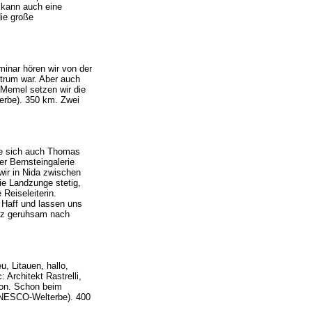
 kann auch eine
ie große
minar hören wir von der
ntrum war. Aber auch
 Memel setzen wir die
erbe). 350 km. Zwei
te sich auch Thomas
er Bernsteingalerie
wir in Nida zwischen
e Landzunge stetig,
Reiseleiterin.
 Haff und lassen uns
anz geruhsam nach
, Litauen, hallo,
 Architekt Rastrelli,
ron. Schon beim
UNESCO-Welterbe). 400