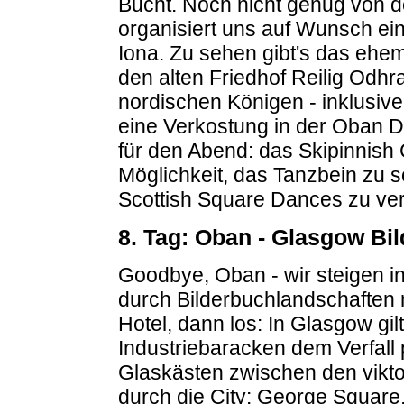
Bucht. Noch nicht genug von d
organisiert uns auf Wunsch eine
Iona. Zu sehen gibt's das ehe
den alten Friedhof Reilig Odhr
nordischen Königen - inklusiv
eine Verkostung in der Oban Di
für den Abend: das Skipinnish 
Möglichkeit, das Tanzbein zu 
Scottish Square Dances zu ve
8. Tag: Oban - Glasgow Bi
Goodbye, Oban - wir steigen in
durch Bilderbuchlandschaften 
Hotel, dann los: In Glasgow gi
Industriebaracken dem Verfall
Glaskästen zwischen den vikt
durch die City: George Square