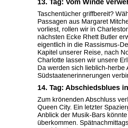
13. Tag: Vom Winde verweh
Taschentücher griffbereit? Wäh
Passagen aus Margaret Mitch
vorliest, rollen wir in Charlest
nächsten Ecke Rhett Butler er
eigentlich in die Rassismus-D
Kapitel unserer Reise, nach N
Charlotte lassen wir unsere E
Da werden sich lieblich-herbe
Südstaatenerinnerungen verbi
14. Tag: Abschiedsblues in
Zum krönenden Abschluss verbr
Queen City. Ein letzter Spazie
Anblick der Musik-Bars könnte 
überkommen. Spätnachmittags 