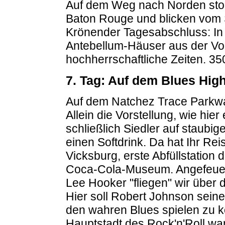
Auf dem Weg nach Norden stop
Baton Rouge und blicken vom St
Krönender Tagesabschluss: In
Antebellum-Häuser aus der Vor
hochherrschaftliche Zeiten. 35
7. Tag: Auf dem Blues Hi
Auf dem Natchez Trace Parkway
Allein die Vorstellung, wie hier
schließlich Siedler auf staubi
einen Softdrink. Da hat Ihr Rei
Vicksburg, erste Abfüllstation 
Coca-Cola-Museum. Angefeuer
Lee Hooker "fliegen" wir über
Hier soll Robert Johnson sein
den wahren Blues spielen zu k
Hauptstadt des Rock'n'Roll wa