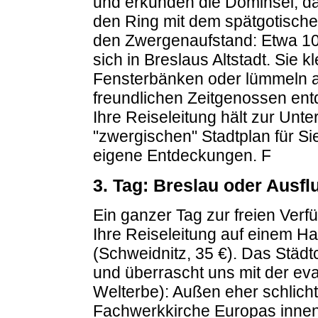
und erkunden die Dominsel, d
den Ring mit dem spätgotisch
den Zwergenaufstand: Etwa 10
sich in Breslaus Altstadt. Sie 
Fensterbänken oder lümmeln au
freundlichen Zeitgenossen en
Ihre Reiseleitung hält zur Unt
"zwergischen" Stadtplan für Sie
eigene Entdeckungen. F
3. Tag: Breslau oder Ausf
Ein ganzer Tag zur freien Verf
Ihre Reiseleitung auf einem H
(Schweidnitz, 35 €). Das Städ
und überrascht uns mit der e
Welterbe): Außen eher schlicht
Fachwerkkirche Europas innen