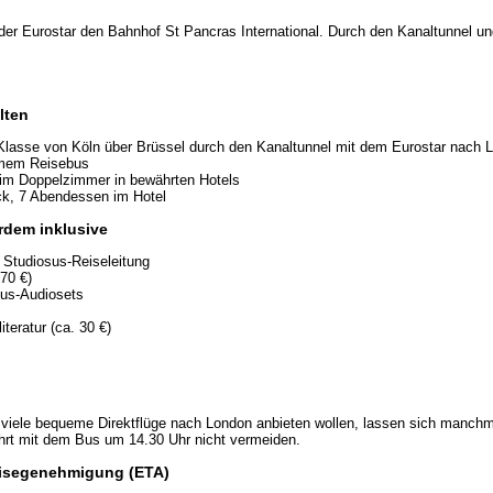
der Eurostar den Bahnhof St Pancras International. Durch den Kanaltunnel un
lten
 Klasse von Köln über Brüssel durch den Kanaltunnel mit dem Eurostar nach 
emem Reisebus
im Doppelzimmer in bewährten Hotels
ck, 7 Abendessen im Hotel
rdem inklusive
te Studiosus-Reiseleitung
170 €)
sus-Audiosets
iteratur (ca. 30 €)
 viele bequeme Direktflüge nach London anbieten wollen, lassen sich manchm
rt mit dem Bus um 14.30 Uhr nicht vermeiden.
eisegenehmigung (ETA)