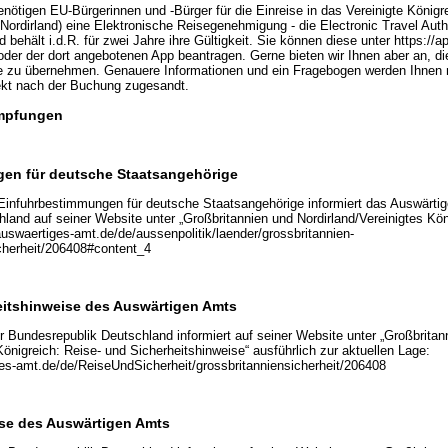
nötigen EU-Bürgerinnen und -Bürger für die Einreise in das Vereinigte Königr
Nordirland) eine Elektronische Reisegenehmigung - die Electronic Travel Auth
d behält i.d.R. für zwei Jahre ihre Gültigkeit. Sie können diese unter https://ap
oder der dort angebotenen App beantragen. Gerne bieten wir Ihnen aber an, di
ie zu übernehmen. Genauere Informationen und ein Fragebogen werden Ihnen 
ekt nach der Buchung zugesandt.
Impfungen
en für deutsche Staatsangehörige
 Einfuhrbestimmungen für deutsche Staatsangehörige informiert das Auswärti
and auf seiner Website unter „Großbritannien und Nordirland/Vereinigtes Köni
auswaertiges-amt.de/de/aussenpolitik/laender/grossbritannien-
cherheit/206408#content_4
eitshinweise des Auswärtigen Amts
 Bundesrepublik Deutschland informiert auf seiner Website unter „Großbritan
Königreich: Reise- und Sicherheitshinweise“ ausführlich zur aktuellen Lage:
es-amt.de/de/ReiseUndSicherheit/grossbritanniensicherheit/206408
se des Auswärtigen Amts