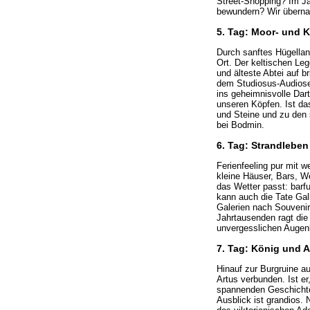
Street-Shopping? Im J
bewundern? Wir übernach
5. Tag: Moor- und 
Durch sanftes Hügelland
Ort. Der keltischen Leg
und älteste Abtei auf 
dem Studiosus-Audioset
ins geheimnisvolle Dart
unseren Köpfen. Ist da
und Steine und zu den 
bei Bodmin.
6. Tag: Strandleben 
Ferienfeeling pur mit
kleine Häuser, Bars, Wer
das Wetter passt: barf
kann auch die Tate Gal
Galerien nach Souvenir
Jahrtausenden ragt die 
unvergesslichen Augen
7. Tag: König und A
Hinauf zur Burgruine au
Artus verbunden. Ist er,
spannenden Geschichten
Ausblick ist grandios.