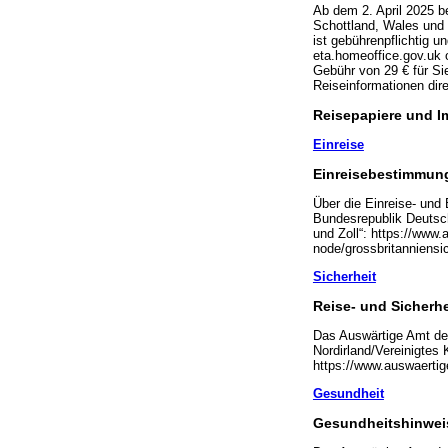
Ab dem 2. April 2025 be
Schottland, Wales und 
ist gebührenpflichtig un
eta.homeoffice.gov.uk 
Gebühr von 29 € für S
Reiseinformationen dir
Reisepapiere und 
Einreise
Einreisebestimmung
Über die Einreise- und
Bundesrepublik Deutschl
und Zoll“: https://www.
node/grossbritanniensi
Sicherheit
Reise- und Sicherh
Das Auswärtige Amt der
Nordirland/Vereinigtes 
https://www.auswaertig
Gesundheit
Gesundheitshinwei