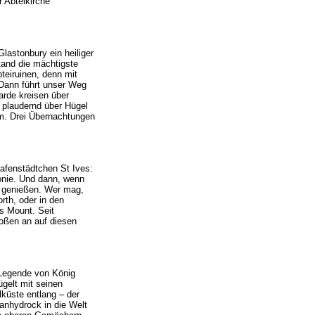
 Abteikirche
lastonbury ein heiliger
stand die mächtigste
teiruinen, denn mit
 Dann führt unser Weg
arde kreisen über
 plaudernd über Hügel
km. Drei Übernachtungen
afenstädtchen St Ives:
olonie. Und dann, wenn
r genießen. Wer mag,
rth, oder in den
s Mount. Seit
toßen an auf diesen
r Legende von König
lügelt mit seinen
lküste entlang – der
anhydrock in die Welt