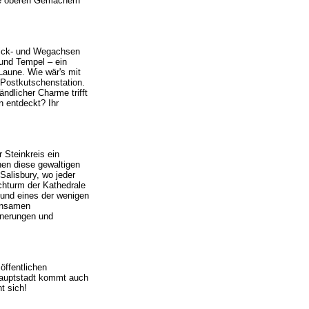
wie oberen Gemächern
lick- und Wegachsen
und Tempel – ein
Laune. Wie wär's mit
 Postkutschenstation.
ndlicher Charme trifft
n entdeckt? Ihr
 Steinkreis ein
hen diese gewaltigen
alisbury, wo jeder
chturm der Kathedrale
 und eines der wenigen
einsamen
nnerungen und
öffentlichen
 Hauptstadt kommt auch
t sich!