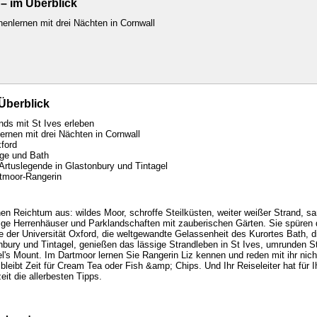
– im Überblick
enlernen mit drei Nächten in Cornwall
Überblick
ds mit St Ives erleben
rnen mit drei Nächten in Cornwall
xford
nge und Bath
Artuslegende in Glastonbury und Tintagel
rtmoor-Rangerin
nen Reichtum aus: wildes Moor, schroffe Steilküsten, weiter weißer Strand, s
tige Herrenhäuser und Parklandschaften mit zauberischen Gärten. Sie spüren
 der Universität Oxford, die weltgewandte Gelassenheit des Kurortes Bath, d
nbury und Tintagel, genießen das lässige Strandleben in St Ives, umrunden 
l's Mount. Im Dartmoor lernen Sie Rangerin Liz kennen und reden mit ihr nich
eibt Zeit für Cream Tea oder Fish &amp; Chips. Und Ihr Reiseleiter hat für I
it die allerbesten Tipps.