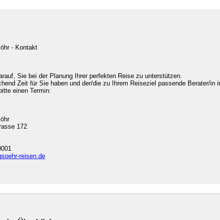
öhr - Kontakt
arauf, Sie bei der Planung Ihrer perfekten Reise zu unterstützen.
chend Zeit für Sie haben und der/die zu Ihrem Reiseziel passende Berater/in i
bitte einen Termin:
söhr
rasse 172
0001
gsoehr-reisen.de