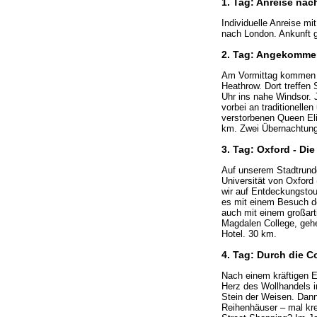
1. Tag: Anreise na
Individuelle Anreise m
nach London. Ankunft g
2. Tag: Angekomme
Am Vormittag kommen Si
Heathrow. Dort treffen
Uhr ins nahe Windsor. 
vorbei an traditionelle
verstorbenen Queen Eli
km. Zwei Übernachtung
3. Tag: Oxford - Di
Auf unserem Stadtrundg
Universität von Oxford
wir auf Entdeckungstou
es mit einem Besuch d
auch mit einem großart
Magdalen College, gehe
Hotel. 30 km.
4. Tag: Durch die 
Nach einem kräftigen E
Herz des Wollhandels i
Stein der Weisen. Dan
Reihenhäuser – mal kr