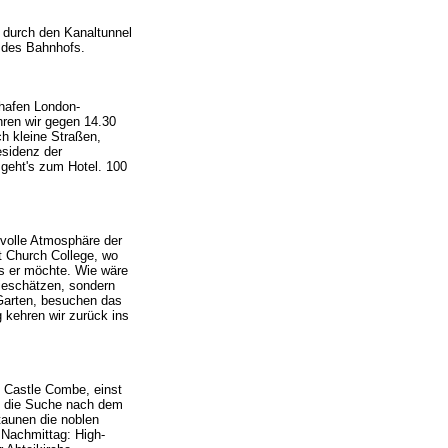
r durch den Kanaltunnel
e des Bahnhofs.
ghafen London-
hren wir gegen 14.30
h kleine Straßen,
esidenz der
 geht's zum Hotel. 100
svolle Atmosphäre der
st Church College, wo
s er möchte. Wie wäre
ieschätzen, sondern
 Garten, besuchen das
 kehren wir zurück ins
h Castle Combe, einst
uf die Suche nach dem
aunen die noblen
 Nachmittag: High-