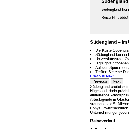
Südengland 
Südengland kenn
Reise Nr. 75660
Südengland – im 
Die Küste Südenglan
Südengland kennenle
Universitätsstadt O
Highlights Stonehe
Auf den Spuren der 
Treffen Sie eine Da
Previous
Next
Previous
Next
Südengland breitet sei
Hügelland, darin präch
einflößende Atmosphäre
Artuslegende in Glasto
staunend vor St Michae
Ponys. Zwischendurch bl
Unternehmungen jederze
Reiseverlauf