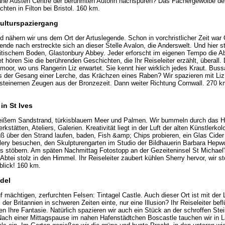
ane Austen Centre der berühmten Autorin nachspüren? Das Fächergewölbe der
ten in Filton bei Bristol. 160 km.
Kulturspaziergang
 nähern wir uns dem Ort der Artuslegende. Schon in vorchristlicher Zeit war G
ende nach erstreckte sich an dieser Stelle Avalon, die Anderswelt. Und hier 
britischem Boden, Glastonbury Abbey. Jeder erforscht im eigenen Tempo die Ab
 hören Sie die berührenden Geschichten, die Ihr Reiseleiter erzählt, überall.
moor, wo uns Rangerin Liz erwartet. Sie kennt hier wirklich jedes Kraut. Buss
s der Gesang einer Lerche, das Krächzen eines Raben? Wir spazieren mit Liz
steinernen Zeugen aus der Bronzezeit. Dann weiter Richtung Cornwall. 270 
in St Ives
 weißem Sandstrand, türkisblauem Meer und Palmen. Wir bummeln durch das H
kstätten, Ateliers, Galerien. Kreativität liegt in der Luft der alten Künstlerk
uß über den Strand laufen, baden, Fish &amp; Chips probieren, ein Glas Cide
lery besuchen, den Skulpturengarten im Studio der Bildhauerin Barbara Hepwo
s stöbern. Am späten Nachmittag Fotostopp an der Gezeiteninsel St Michael'
Abtei stolz in den Himmel. Ihr Reiseleiter zaubert kühlen Sherry hervor, wir s
blick! 160 km.
del
f mächtigen, zerfurchten Felsen: Tintagel Castle. Auch dieser Ort ist mit de
 der Britannien in schweren Zeiten einte, nur eine Illusion? Ihr Reiseleiter bef
 Ihre Fantasie. Natürlich spazieren wir auch ein Stück an der schroffen Stei
 Nach einer Mittagspause im nahen Hafenstädtchen Boscastle tauchen wir in L