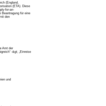
eich (England,
orisation (ETA). Diese
ply-for-an-
e Beantragung für eine
mit den
ge Amt der
greich“ -&gt; „Einreise
nien und