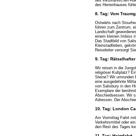
des viktorianischen Ad
des Herrenhauses fühle
8. Tag: Vom Traumg
Ostwärts nach Stourhea
führen zum Zentrum, ei
Landschaft gewordenes 
einem kleinen Imbiss i
Das Stadtbild von Sali
Kleinstadtleben, gekrön
Reiseleiter versorgt Si
9. Tag: Rätselhafter
Wir reisen in die Jung
religiöser Kultplatz? E
Steine? Wir umrunden 
eine ausgedehnte Mitta
von Salisbury in den H
Exemplare der berühmt
Abschiedsessen. Wir s
Adressen. Der Abschied
10. Tag: London Cal
Am Vormittag Fahrt mit
Verkehrsmittel oder ein
den Rest des Tages kei
11. Tag: Heimfahrt