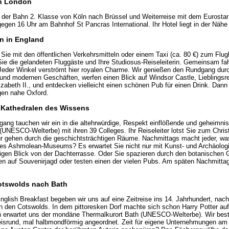
ch London
it der Bahn 2. Klasse von Köln nach Brüssel und Weiterreise mit dem Eurosta
egen 16 Uhr am Bahnhof St Pancras International. Ihr Hotel liegt in der Näh
n in England
e mit den öffentlichen Verkehrsmitteln oder einem Taxi (ca. 80 €) zum Flu
 Sie die gelandeten Fluggäste und Ihre Studiosus-Reiseleiterin. Gemeinsam fa
Jeder Winkel verströmt hier royalen Charme. Wir genießen den Rundgang durc
n und modernen Geschäften, werfen einen Blick auf Windsor Castle, Lieblingsr
zabeth II., und entdecken vielleicht einen schönen Pub für einen Drink. Dann
en nahe Oxford.
e Kathedralen des Wissens
ang tauchen wir ein in die altehrwürdige, Respekt einflößende und geheimni
 (UNESCO-Welterbe) mit ihren 39 Colleges. Ihr Reiseleiter lotst Sie zum Chri
r gehen durch die geschichtsträchtigen Räume. Nachmittags macht jeder, wa
es Ashmolean-Museums? Es erwartet Sie nicht nur mit Kunst- und Archäolog
igen Blick von der Dachterrasse. Oder Sie spazieren durch den botanischen
n auf Souvenirjagd oder testen einen der vielen Pubs. Am späten Nachmittag
Cotswolds nach Bath
nglish Breakfast begeben wir uns auf eine Zeitreise ins 14. Jahrhundert, nac
n den Cotswolds. In dem pittoresken Dorf machte sich schon Harry Potter a
n erwartet uns der mondäne Thermalkurort Bath (UNESCO-Welterbe). Wir best
eisrund, mal halbmondförmig angeordnet. Zeit für eigene Unternehmungen am