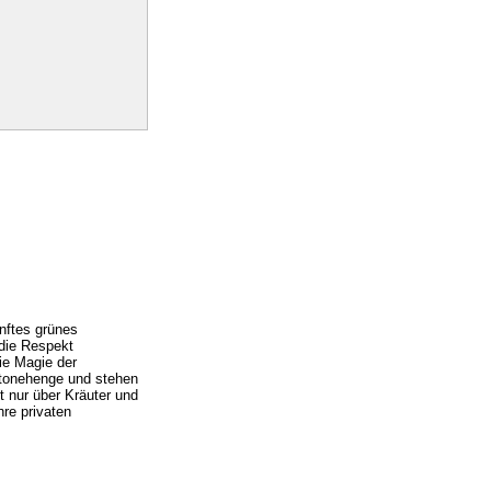
anftes grünes
 die Respekt
ie Magie der
Stonehenge und stehen
t nur über Kräuter und
hre privaten