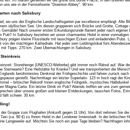
els ein. Im Garten genießen wir die grüne und bunte Pracht, in den unteren 
n uns wie in der Fernsehserie "Downton Abbey". 90 km.
arten nach Salisbury
d, wo uns der Englische Landschaftsgarten par excellence empfängt. Alle B
nem idyllischen See. Um diesen gruppieren sich Brücke und Grotte, Cottage 
Gemälde! Nach unserer ersten Erkundungsrunde flaniert jeder nach eigener 
m Pub? In Salisbury beziehen wir unser charmantes Hotel in einer vormaligen
sbury prägen kleine Flussläufe mit lauschigen Ecken und einladenden Pubs. Lä
t von der mächtigen Kathedrale. Hat jeder sein Lieblingslokal fürs Abendesse
e mit Tipps. 270 km. Zwei Übernachtungen in Salisbury.
 Steinkreis
steinzeit: Stonehenge (UNESCO-Welterbe) gibt immer noch Rätsel auf. War der
ine Sternwarte? Eine Heilstätte für Kranke? Und wie transportierten die Mensc
Englands berühmtestes Denkmal der Frühgeschichte und fahren zurück nach S
gspause genießt. Nachmittags ein letzter Superlativ: 123 m hoch ragt der Kir
immel – britischer Rekord! Innen englische Frühgotik, mystisches Halbdunkel
en Magna Carta. Ein letzter Drink im Pub? Abends treffen wir uns zum gem
prechen über unsere großen und kleinen Entdeckungen, tauschen Fotos, Eri
 fällt schwer. 30 km.
ling!
 der Gruppe zum Flughafen (Ankunft gegen 11 Uhr). Von dort nehmen Sie die 
 Taxi (ca. 80 €) zu Ihrem Hotel in der Londoner Innenstadt. In der britischen
ne Langeweile auf. Möchten Sie noch ein paar Tage bleiben? Nachfragen lohn