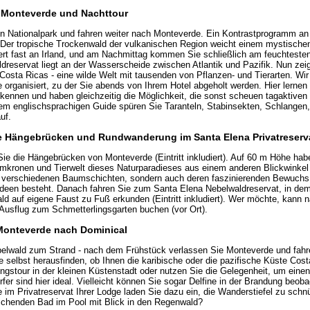
h Monteverde und Nachttour
n Nationalpark und fahren weiter nach Monteverde. Ein Kontrastprogramm an
Der tropische Trockenwald der vulkanischen Region weicht einem mystischen
rt fast an Irland, und am Nachmittag kommen Sie schließlich am feuchteste
reservat liegt an der Wasserscheide zwischen Atlantik und Pazifik. Nun zeigt
osta Ricas - eine wilde Welt mit tausenden von Pflanzen- und Tierarten. Wir
 organisiert, zu der Sie abends von Ihrem Hotel abgeholt werden. Hier lernen
ennen und haben gleichzeitig die Möglichkeit, die sonst scheuen tagaktiven 
em englischsprachigen Guide spüren Sie Taranteln, Stabinsekten, Schlangen,
uf.
e Hängebrücken und Rundwanderung im Santa Elena Privatreserv
 die Hängebrücken von Monteverde (Eintritt inkludiert). Auf 60 m Höhe habe
umkronen und Tierwelt dieses Naturparadieses aus einem anderen Blickwinkel
e verschiedenen Baumschichten, sondern auch deren faszinierenden Bewuchs,
ideen besteht. Danach fahren Sie zum Santa Elena Nebelwaldreservat, in d
d auf eigene Faust zu Fuß erkunden (Eintritt inkludiert). Wer möchte, kann 
Ausflug zum Schmetterlingsgarten buchen (vor Ort).
 Monteverde nach Dominical
elwald zum Strand - nach dem Frühstück verlassen Sie Monteverde und fah
 selbst herausfinden, ob Ihnen die karibische oder die pazifische Küste Costa
gstour in der kleinen Küstenstadt oder nutzen Sie die Gelegenheit, um eine
fer sind hier ideal. Vielleicht können Sie sogar Delfine in der Brandung beob
m Privatreservat Ihrer Lodge laden Sie dazu ein, die Wanderstiefel zu schn
schenden Bad im Pool mit Blick in den Regenwald?