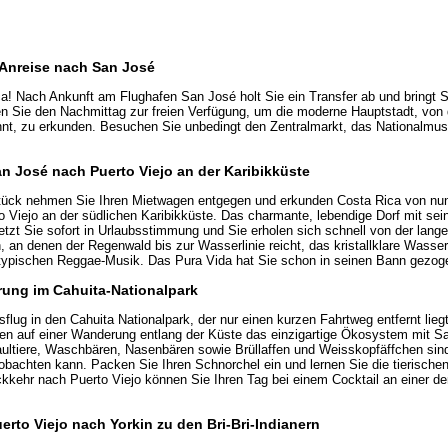
e Anreise nach San José
a! Nach Ankunft am Flughafen San José holt Sie ein Transfer ab und bringt Sie
n Sie den Nachmittag zur freien Verfügung, um die moderne Hauptstadt, von
nnt, zu erkunden. Besuchen Sie unbedingt den Zentralmarkt, das Nationalmu
an José nach Puerto Viejo an der Karibikküste
ück nehmen Sie Ihren Mietwagen entgegen und erkunden Costa Rica von nun
rto Viejo an der südlichen Karibikküste. Das charmante, lebendige Dorf mit sein
setzt Sie sofort in Urlaubsstimmung und Sie erholen sich schnell von der lan
, an denen der Regenwald bis zur Wasserlinie reicht, das kristallklare Wasse
typischen Reggae-Musik. Das Pura Vida hat Sie schon in seinen Bann gezog
ung im Cahuita-Nationalpark
sflug in den Cahuita Nationalpark, der nur einen kurzen Fahrtweg entfernt liegt 
en auf einer Wanderung entlang der Küste das einzigartige Ökosystem mit S
ltiere, Waschbären, Nasenbären sowie Brüllaffen und Weisskopfäffchen sind
eobachten kann. Packen Sie Ihren Schnorchel ein und lernen Sie die tierisc
kkehr nach Puerto Viejo können Sie Ihren Tag bei einem Cocktail an einer de
uerto Viejo nach Yorkin zu den Bri-Bri-Indianern