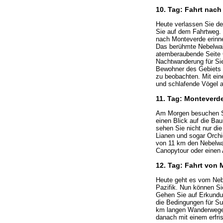
10. Tag: Fahrt nac
Heute verlassen Sie de
Sie auf dem Fahrtweg. 
nach Monteverde erinne
Das berühmte Nebelwald
atemberaubende Seite C
Nachtwanderung für Sie
Bewohner des Gebiets k
zu beobachten. Mit ein
und schlafende Vögel a
11. Tag: Monteverd
Am Morgen besuchen Sie
einen Blick auf die Ba
sehen Sie nicht nur di
Lianen und sogar Orch
von 11 km den Nebelwal
Canopytour oder einen 
12. Tag: Fahrt von
Heute geht es vom Neb
Pazifik. Nun können Sie
Gehen Sie auf Erkundun
die Bedingungen für Sur
km langen Wanderwege i
danach mit einem erfri