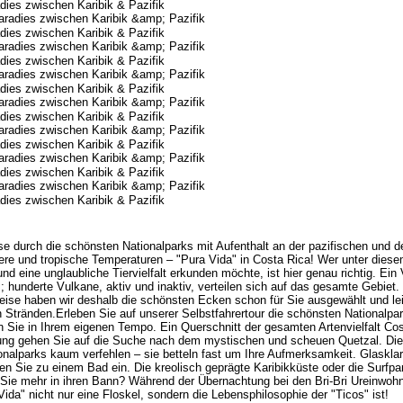
dies zwischen Karibik & Pazifik
dies zwischen Karibik & Pazifik
dies zwischen Karibik & Pazifik
dies zwischen Karibik & Pazifik
dies zwischen Karibik & Pazifik
dies zwischen Karibik & Pazifik
dies zwischen Karibik & Pazifik
dies zwischen Karibik & Pazifik
se durch die schönsten Nationalparks mit Aufenthalt an der pazifischen und d
re und tropische Temperaturen – "Pura Vida" in Costa Rica! Wer unter diese
d eine unglaubliche Tiervielfalt erkunden möchte, ist hier genau richtig. Ein
; hunderte Vulkane, aktiv und inaktiv, verteilen sich auf das gesamte Gebiet. 
eise haben wir deshalb die schönsten Ecken schon für Sie ausgewählt und lei
Stränden.Erleben Sie auf unserer Selbstfahrertour die schönsten Nationalpa
n Sie in Ihrem eigenen Tempo. Ein Querschnitt der gesamten Artenvielfalt Cos
ung gehen Sie auf die Suche nach dem mystischen und scheuen Quetzal. Die
onalparks kaum verfehlen – sie betteln fast um Ihre Aufmerksamkeit. Glaskla
en Sie zu einem Bad ein. Die kreolisch geprägte Karibikküste oder die Surfpa
Sie mehr in ihren Bann? Während der Übernachtung bei den Bri-Bri Ureinwoh
da" nicht nur eine Floskel, sondern die Lebensphilosophie der "Ticos" ist!