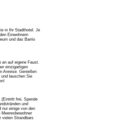
 in Ihr Stadthotel. Je
 den Einwohnern
seum und das Barrio
 an auf eigene Faust.
er einzigartigen
gen Anreise. Genießen
r und lauschen Sie
en!
(Eintritt frei, Spende
andstränden und
 nur einige von den
hen Meeresbewohner
r vielen Strandbars