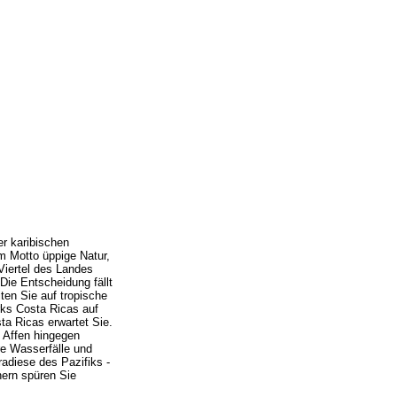
er karibischen
m Motto üppige Natur,
 Viertel des Landes
Die Entscheidung fällt
ten Sie auf tropische
rks Costa Ricas auf
ta Ricas erwartet Sie.
 Affen hingegen
re Wasserfälle und
radiese des Pazifiks -
nern spüren Sie