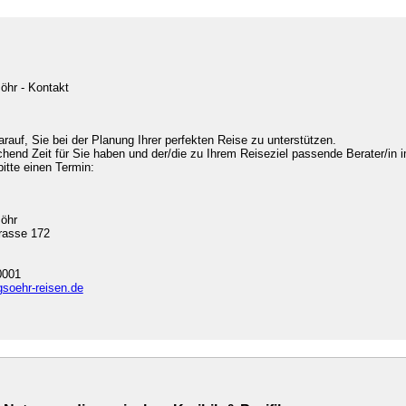
öhr - Kontakt
arauf, Sie bei der Planung Ihrer perfekten Reise zu unterstützen.
chend Zeit für Sie haben und der/die zu Ihrem Reiseziel passende Berater/in i
bitte einen Termin:
söhr
rasse 172
0001
gsoehr-reisen.de