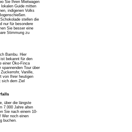
wo Sie Ihren Mietwagen
 lokalen Guide mitten
inen, indigenen Volks
 Bogenschießen.
h Schokolade stellen die
nd nur für besondere
men Sie besser eine
rbare Stimmung zu
ach Bambu. Hier
ist bekannt für den
e einer Öko-Finca
er spannenden Tour über
uckerrohr, Vanille,
 von Ihrer heutigen
t sich dem Ziel
falls
, über die längste
m 7.000 Jahre alten
den Sie nach einem 10-
n! Wer noch einen
ng buchen.