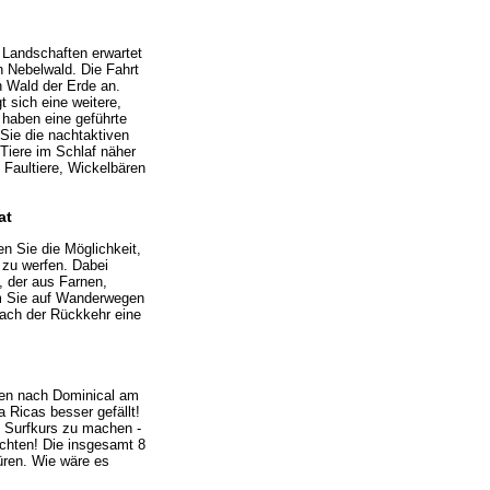
 Landschaften erwartet
 Nebelwald. Die Fahrt
n Wald der Erde an.
 sich eine weitere,
 haben eine geführte
 Sie die nachtaktiven
Tiere im Schlaf näher
 Faultiere, Wickelbären
at
n Sie die Möglichkeit,
 zu werfen. Dabei
 der aus Farnen,
em Sie auf Wanderwegen
nach der Rückkehr eine
ren nach Dominical am
 Ricas besser gefällt!
n Surfkurs zu machen -
achten! Die insgesamt 8
üren. Wie wäre es