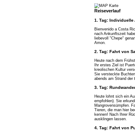
Reiseverlauf
1. Tag: Individuell
Bienvenido a Costa Ric
nach Ankunftszeit habe
liebevoll "Chepe" gena
Amon.
2. Tag: Fahrt von S
Heute nach dem Frühst
Ihr erstes Ziel ist Pue
kreolischen Kultur ver
Sie versteckte Buchten
abends am Strand der 
3. Tag: Rundwander
Heute lohnt sich ein Au
empfohlen). Sie erkund
Mangrovensümpfen. Fau
Tieren, die man hier b
kennen! Nach Ihrer Rüc
ausklingen lassen.
4. Tag: Fahrt von P