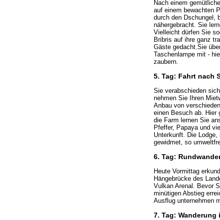
Nach einem gemütliche
auf einem bewachten Pa
durch den Dschungel, bi
nähergebracht. Sie le
Vielleicht dürfen Sie s
Bribris auf ihre ganz tr
Gäste gedacht.Sie über
Taschenlampe mit - hie
zaubern.
5. Tag: Fahrt nach
Sie verabschieden sic
nehmen Sie Ihren Mietw
Anbau von verschiedene
einen Besuch ab. Hier 
die Farm lernen Sie an
Pfeffer, Papaya und vi
Unterkunft. Die Lodge,
gewidmet, so umweltfreu
6. Tag: Rundwander
Heute Vormittag erkund
Hängebrücke des Lande
Vulkan Arenal. Bevor Si
minütigen Abstieg erre
Ausflug unternehmen m
7. Tag: Wanderung i