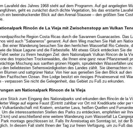
m Lavafeld des Jahres 1968 steht auf dem Programm. Auf gut angelegten W
gführen, geht es zunächst durch dichte Vegetation, bis das erstarrte Lavafel
sich ein beeindruckender Blick auf den Arenal-Stausee – den größten See Cost
de.
Nationalpark Rincón de La Vieja mit Zwischenstopp am Vulkan Ten
e nordpazifische Region Costa Ricas durch die Savannen Guanacastes. Das L
hos wird auch "Sabaneros" genannt. Auf dem Weg machen Sie Halt am Nation
rt). Bei einer Wanderung besuchen Sie den herrlichen Wasserfall Rio Celeste, de
wie die blaue Lagune und die Färbestelle. Mit etwas Glück entdecken Sie die
ahrt weiter zu Ihrem heutigen Ziel: dem Nationalpark Vulkan Rincon de la Vie
zone des tropischen Trockenwaldes, die Ihnen eine ganz neue Pflanzenwelt pr
 prächtige Mischung aus sanften grünen Hügeln, sprudelnden Wasserfällen un
u den beliebtesten Sehenswürdigkeiten des Landes zählt. Sie übernachten in
 Blumen und sattgrüner Natur. Von hier aus genießen Sie den Blick auf den
en Pazifischen Ozean. Ihre Lodge besitzt ein riesiges Privatreservat mit W
- verpassen Sie nicht die Gelegenheit, das Gebiet zu Fuß zu erkunden.
ungen am Nationalpark Rincon de la Vieja
urze Stück zum Eingang des Nationalparks und erkunden den Rincón de la Vi
erter Wege auf eigene Faust (Eintritt zahlbar vor Ort mit Kreditkarte oder per
he Vulkanlandschaft mit Kratern, erstarrter Lava, heißen Quellen und Fumarol
 Um die interessantesten Stellen des Parks zu entdecken, empfehlen wir Ih
3 km) und anschließend eine weitere Wanderung zum Wasserfall La Cangreja
Park montags geschlossen ist. Falls Ihr Anreisetag ein Sonntag ist, ist der 
glich. In diesem Fall steht Ihnen der Tag zur freien Verfügung, um zu Fuß da