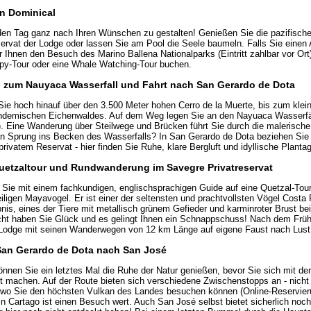
in Dominical
den Tag ganz nach Ihren Wünschen zu gestalten! Genießen Sie die pazifische
rvat der Lodge oder lassen Sie am Pool die Seele baumeln. Falls Sie einen
Ihnen den Besuch des Marino Ballena Nationalparks (Eintritt zahlbar vor Ort)
py-Tour oder eine Whale Watching-Tour buchen.
 zum Nauyaca Wasserfall und Fahrt nach San Gerardo de Dota
 Sie hoch hinauf über den 3.500 Meter hohen Cerro de la Muerte, bis zum kle
endemischen Eichenwaldes. Auf dem Weg legen Sie an den Nayuaca Wasserfäl
rt). Eine Wanderung über Steilwege und Brücken führt Sie durch die malerische
en Sprung ins Becken des Wasserfalls? In San Gerardo de Dota beziehen Sie 
ivatem Reservat - hier finden Sie Ruhe, klare Bergluft und idyllische Planta
Quetzaltour und Rundwanderung im Savegre Privatreservat
Sie mit einem fachkundigen, englischsprachigen Guide auf eine Quetzal-Tou
ligen Mayavogel. Er ist einer der seltensten und prachtvollsten Vögel Costa R
is, eines der Tiere mit metallisch grünem Gefieder und karminroter Brust be
icht haben Sie Glück und es gelingt Ihnen ein Schnappschuss! Nach dem Frü
r Lodge mit seinen Wanderwegen von 12 km Länge auf eigene Faust nach Lust
 San Gerardo de Dota nach San José
nen Sie ein letztes Mal die Ruhe der Natur genießen, bevor Sie sich mit d
t machen. Auf der Route bieten sich verschiedene Zwischenstopps an - nicht w
, wo Sie den höchsten Vulkan des Landes besuchen können (Online-Reservier
n Cartago ist einen Besuch wert. Auch San José selbst bietet sicherlich noch