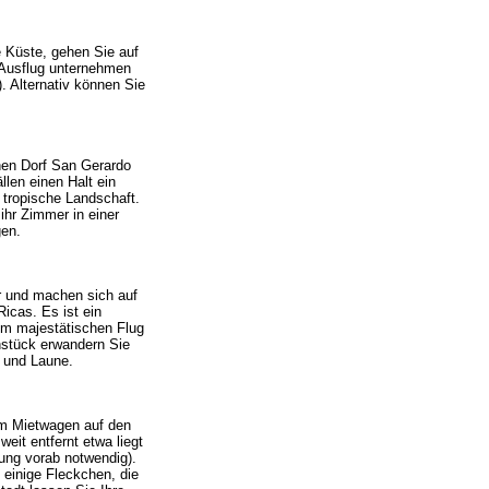
 Küste, gehen Sie auf
 Ausflug unternehmen
. Alternativ können Sie
inen Dorf San Gerardo
len einen Halt ein
 tropische Landschaft.
ihr Zimmer in einer
gen.
r und machen sich auf
icas. Es ist ein
im majestätischen Flug
hstück erwandern Sie
 und Laune.
em Mietwagen auf den
eit entfernt etwa liegt
ung vorab notwendig).
 einige Fleckchen, die