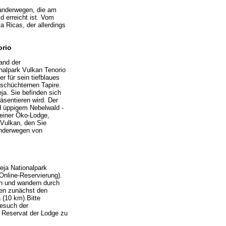
anderwegen, die am
d erreicht ist. Vom
a Ricas, der allerdings
orio
and der
alpark Vulkan Tenorio
r für sein tiefblaues
 schüchternen Tapire.
ja. Sie befinden sich
äsentieren wird. Der
d üppigem Nebelwald -
 einer Öko-Lodge,
 Vulkan, den Sie
anderwegen von
eja Nationalpark
 Online-Reservierung).
en und wandern durch
nen zunächst den
 (10 km).Bitte
Besuch der
s Reservat der Lodge zu