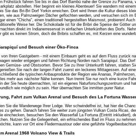
n Frühstück fahren Sie bis in das Dorf Bambú nahe der Grenze zu Panama, 
rkplatz abstellen. Hier beginnt ein kleines Abenteuer! Sie wandern mit einem
s Sie das Bri-Bri Dorf Yorkin erreichen. Dort wird Ihnen die Kultur dieses kle
rnen, wie aus Palmzweigen Dächer geflochten werden, und versuchen sich im
ogar einen "Chicha", einen traditionell hergestellten Maismost, probieren! Auc
aditionelle Weise her. Die Schokolade ist für die Bribri die Speise der Götter u
nachten direkt im Indianerreservat in einfachen Unterkünften des Dorfs. Neh
r gibt es keinen Strom, doch die Bribris schaffen es, mit Kerzen eine wunde
 Sarapiquí und Besuch einer Öko-Finca
h von Ihren Gastgebern - mit einem Einbaum geht es auf dem Fluss zurück n
agen wieder entgegen und fahren Richtung Norden nach Sarapiquí. Das Dorf 
n Gemüse- und Obstsorten. Bevor Sie zu Ihrer Unterkunft fahren, statten Si
genießen Sie nach der langen Fahrt zuerst ein leckeres Mittagessen. Auf ein
schließend die typischen Anbauprodukte der Region wie Ananas, Palmherzen, Z
eles mehr aus nächster Nähe kennen. Nun trennt Sie nur noch eine kurze Fahrt
 in der Sie heute übernachten, ist ein eigenes Naturforschungszentrum und ha
ndlich wie möglich zu sein. Hier übernachten Sie inmitten purer Natur.
ung, Fahrt zum Vulkan Arenal und Besuch des La Fortuna Wasser
en Sie die Wanderwege Ihrer Lodge. Wer schwindelfrei ist, hat hier die Chance
s zu gehen. Danach fahren Sie weiter zum jüngsten Vulkan Costa Ricas, de
e einchecken, besuchen Sie den Wasserfall La Fortuna (Eintritt inkludiert), 
ichen. Nutzen Sie die Gelegenheit, ein erfrischendes Bad im Fluss zu nehme
öchte, kann vor Ort eine Fledermaustour oder eine geführte Vogelbeobachtu
m Arenal 1968 Volcano View & Trails