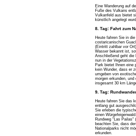
Eine Wanderung auf de
Fuße des Vulkans entlan
Vulkanfeld aus bietet 
künstlich angelegt wur
8. Tag: Fahrt zum 
Heute fahren Sie in di
costaricanischen Guac
(Eintritt zahlbar vor O
Wasser bekannt ist, so
Anschließend geht die F
nun in der Vegetations
Park bietet Ihnen eine
kein Wunder, dass er z
umgeben von exotischen
morgen erkunden, und d
insgesamt 30 km Länge 
9. Tag: Rundwander
Heute fahren Sie das k
entlang gut ausgeschild
Sie erleben die typisc
einen Würgefeigenwald.
Rundweg "Las Pailas" (
beachten Sie, dass der 
Nationalparks nicht mö
erkunden.