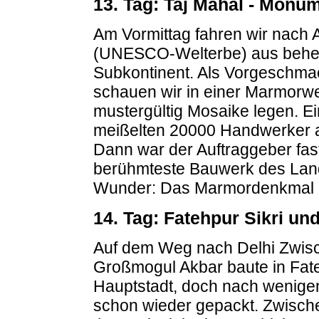
13. Tag: Taj Mahal - Monu
Am Vormittag fahren wir nach 
(UNESCO-Welterbe) aus beherr
Subkontinent. Als Vorgeschmac
schauen wir in einer Marmorwer
mustergültig Mosaike legen. E
meißelten 20000 Handwerker 
Dann war der Auftraggeber fast
berühmteste Bauwerk des Lande
Wunder: Das Marmordenkmal i
14. Tag: Fatehpur Sikri un
Auf dem Weg nach Delhi Zwisch
Großmogul Akbar baute in Fat
Hauptstadt, doch nach wenige
schon wieder gepackt. Zwische