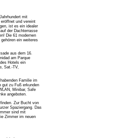
Jahrhundert mit
eröffnet und vereint
n, ist es ein idealer
auf der Dachterrasse
en! Die 61 modernen
 gehören ein weiteres
assade aus dem 16.
rinidad am Parque
des Hotels ein
e, Sat.-TV,
lhabenden Familie im
n gut zu Fuß erkunden
 WLAN, Minibar, Safe
nke angeboten.
finden. Zur Bucht von
kurzer Spaziergang. Das
Zimmer sind mit
 Sie Zimmer im neuen