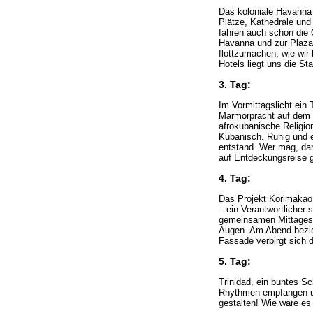
Das koloniale Havanna l
Plätze, Kathedrale und
fahren auch schon die 
Havanna und zur Plaza 
flottzumachen, wie wi
Hotels liegt uns die St
3. Tag:
Im Vormittagslicht ein
Marmorpracht auf dem C
afrokubanische Religion
Kubanisch. Ruhig und e
entstand. Wer mag, dar
auf Entdeckungsreise 
4. Tag:
Das Projekt Korimakao 
– ein Verantwortlicher 
gemeinsamen Mittagess
Augen. Am Abend bezieh
Fassade verbirgt sich 
5. Tag:
Trinidad, ein buntes Sc
Rhythmen empfangen un
gestalten! Wie wäre es