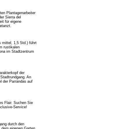
ten Plantagenarbeiter
er Sierra del
it für eigene
etanzt.
ittel, 1,5 Std.) führt
m rustikalen
lona im Stadtzentrum
arakterkopf der
m Stadtrundgang. An
l der Parrandas auf
es Flair. Suchen Sie
clusive-Service!
gang durch den
s dem eigenen Garten