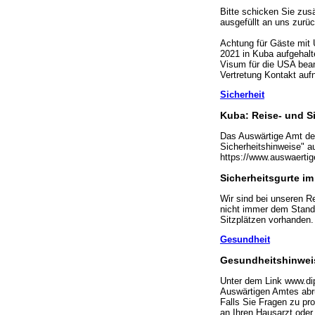
Bitte schicken Sie zus
ausgefüllt an uns zurüc
Achtung für Gäste mit
2021 in Kuba aufgehalt
Visum für die USA bean
Vertretung Kontakt au
Sicherheit
Kuba: Reise- und S
Das Auswärtige Amt der
Sicherheitshinweise" au
https://www.auswaertig
Sicherheitsgurte i
Wir sind bei unseren R
nicht immer dem Standa
Sitzplätzen vorhanden.
Gesundheit
Gesundheitshinwei
Unter dem Link www.di
Auswärtigen Amtes abr
Falls Sie Fragen zu pr
an Ihren Hausarzt oder