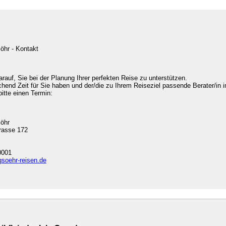
öhr - Kontakt
arauf, Sie bei der Planung Ihrer perfekten Reise zu unterstützen.
chend Zeit für Sie haben und der/die zu Ihrem Reiseziel passende Berater/in i
bitte einen Termin:
söhr
rasse 172
0001
gsoehr-reisen.de