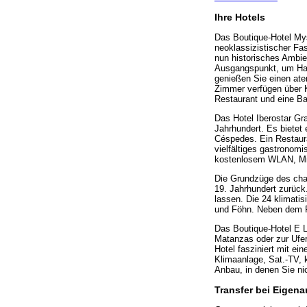
Ihre Hotels
Das Boutique-Hotel Mys
neoklassizistischer Fas
nun historisches Ambie
Ausgangspunkt, um Hab
genießen Sie einen at
Zimmer verfügen über K
Restaurant und eine B
Das Hotel Iberostar Gr
Jahrhundert. Es bietet
Céspedes. Ein Restaura
vielfältiges gastronom
kostenlosem WLAN, Min
Die Grundzüge des cha
19. Jahrhundert zurüc
lassen. Die 24 klimati
und Föhn. Neben dem R
Das Boutique-Hotel E L
Matanzas oder zur Ufer
Hotel fasziniert mit ei
Klimaanlage, Sat.-TV, 
Anbau, in denen Sie n
Transfer bei Eigena