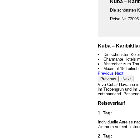
Kuba – Karibi
Die schönsten K
Reise Nr. 72096
Kuba – Karibikflai
Die schönsten Kolo
Charmante Hotels mi
Abstecher zum Trau
Maximal 15 Teilneh
Previous
Next
Previous
Next
Viva Cuba! Havanna im
im Tropengrün und im L
entspannend. Passend f
Reiseverlauf
1. Tag:
Individuelle Anreise n
Zimmern vereint histo
2. Tag: