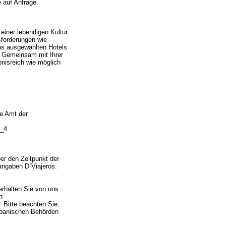
 auf Anfrage.
 einer lebendigen Kultur
sforderungen wie
uns ausgewählten Hotels
t. Gemeinsam mit Ihrer
bnisreich wie möglich
ge Amt der
t_4
er den Zeitpunkt der
langaben D`Viajeros.
 erhalten Sie von uns
n
. Bitte beachten Sie,
kubanischen Behörden