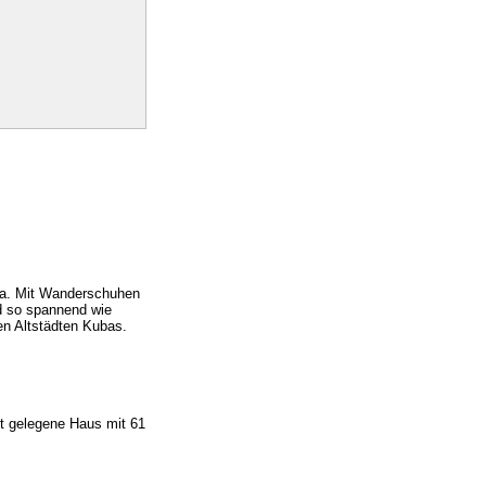
va. Mit Wanderschuhen
d so spannend wie
en Altstädten Kubas.
dt gelegene Haus mit 61