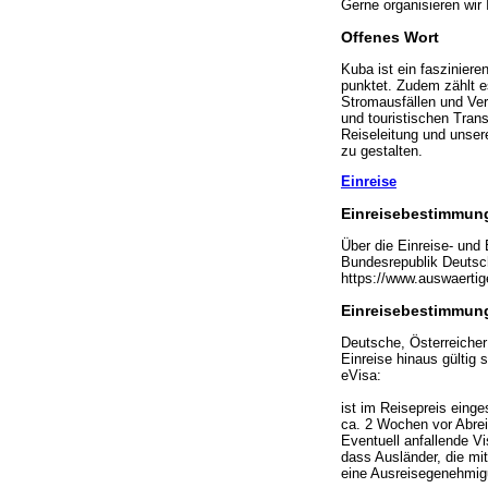
Gerne organisieren wir
Offenes Wort
Kuba ist ein fasziniere
punktet. Zudem zählt e
Stromausfällen und Ver
und touristischen Trans
Reiseleitung und unsere
zu gestalten.
Einreise
Einreisebestimmung
Über die Einreise- und
Bundesrepublik Deutsch
https://www.auswaertig
Einreisebestimmun
Deutsche, Österreiche
Einreise hinaus gültig 
eVisa:
ist im Reisepreis einge
ca. 2 Wochen vor Abrei
Eventuell anfallende Vi
dass Ausländer, die mi
eine Ausreisegenehmig