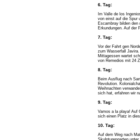
6. Tag:
Im Valle de los Ingeni
von einst auf die Spur 
Escambray bilden den m
Erkundungen. Auf der 
7. Tag:
Vor der Fahrt gen Norde
zum Wasserfall Javira.
Mittagessen wartet sch
von Remedios mit 24 Z
8. Tag:
Beim Ausflug nach Sant
Revolution. Kolonialch
Weihnachten verwandel
sich hat, erfahren wir 
9. Tag:
Vamos a la playa! Auf 
sich einen Platz in di
10. Tag:
Auf dem Weg nach Mata
Skulpturengarten unte