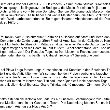
iegt direkt vor der Hoteltür. Zu Fuß erobern Sie mit Ihrem Studiosus-Reisele
 Hemingways Lieblingsplatz, die Bodeguita del Medio. Mit einem Mojito prost
Oldtimer für uns vor – für eine Spritztour über die Uferpromenade Malecón, 
de la Revolución. Die Kubaner sind wahre Meister darin, die alten Schlitten 
r beim Werkstattbesuch erfahren. Beim gemeinsamen Abendessen auf der Dac
adt zu Füßen.
 Traumblick vom Aussichtspunkt Cristo de La Habana auf Stadt und Meer, dan
ementerio de Colón, dem größten Friedhof Amerikas. In der Callejón de Hamel 
 auf kunterbunte Street-Art. Mittags sind wir bei einer Peña de Danzón zu Ga
legant wiegen sich die Paare im Takt zu dem Gesellschaftstanz, der Ende d
f gern mittanzen! Der Rest des Tages ist frei. Lieber ins Revolutionsmuseum,
gehen oder abends ins berühmte Cabaret Tropicana? Sie entscheiden!
bei Playa Larga fördert junge Künstlerinnen und Künstler in den Bereichen T
stellt uns die Aktivitäten vor. Wir schauen bei den Proben vorbei und tausche
en aus. Im Museum Girón rufen wir uns später die legendäre Schlacht in de
en wir mitten im Herzen von Trinidad unser Quartier für die nächsten Tage: H
das stilvolle • Hotel Iberostar Grand Trinidad mit 40 modernen Zimmern. Drei
hatzkästchen der Kolonialzeit, lädt uns auf unserem Stadtrundgang zur Zeitrei
s Musiker dann in der Casa de la Trova. Den Nachmittag können Sie nach 
 mit einem Ausflug zur Playa Ancón?