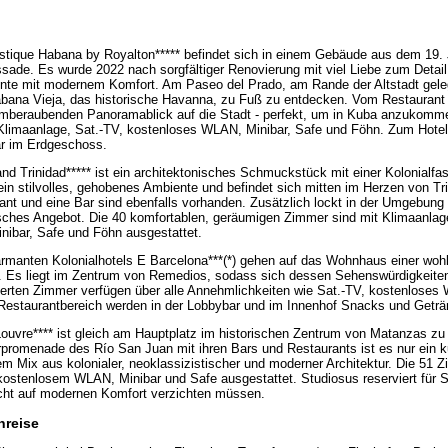
tique Habana by Royalton***** befindet sich in einem Gebäude aus dem 19. 
sade. Es wurde 2022 nach sorgfältiger Renovierung mit viel Liebe zum Detail 
nte mit modernem Komfort. Am Paseo del Prado, am Rande der Altstadt gelege
ana Vieja, das historische Havanna, zu Fuß zu entdecken. Vom Restaurant 
emberaubenden Panoramablick auf die Stadt - perfekt, um in Kuba anzukomm
limaanlage, Sat.-TV, kostenloses WLAN, Minibar, Safe und Föhn. Zum Hotel
ar im Erdgeschoss.
and Trinidad***** ist ein architektonisches Schmuckstück mit einer Kolonialf
 ein stilvolles, gehobenes Ambiente und befindet sich mitten im Herzen von T
nt und eine Bar sind ebenfalls vorhanden. Zusätzlich lockt in der Umgebung 
isches Angebot. Die 40 komfortablen, geräumigen Zimmer sind mit Klimaanlag
ibar, Safe und Föhn ausgestattet.
rmanten Kolonialhotels E Barcelona***(*) gehen auf das Wohnhaus einer woh
k. Es liegt im Zentrum von Remedios, sodass sich dessen Sehenswürdigkeite
sierten Zimmer verfügen über alle Annehmlichkeiten wie Sat.-TV, kostenloses
estaurantbereich werden in der Lobbybar und im Innenhof Snacks und Geträ
ouvre**** ist gleich am Hauptplatz im historischen Zentrum von Matanzas zu 
promenade des Río San Juan mit ihren Bars und Restaurants ist es nur ein 
nem Mix aus kolonialer, neoklassizistischer und moderner Architektur. Die 51 
kostenlosem WLAN, Minibar und Safe ausgestattet. Studiosus reserviert für
icht auf modernen Komfort verzichten müssen.
nreise