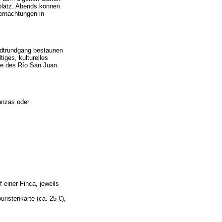
tplatz. Abends können
ernachtungen in
tadtrundgang bestaunen
iges, kulturelles
de des Río San Juan.
anzas oder
 einer Finca, jeweils
uristenkarte (ca. 25 €),