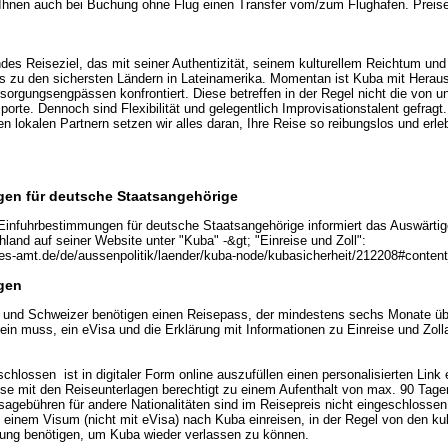
 Ihnen auch bei Buchung ohne Flug einen Transfer vom/zum Flughafen. Preise
ndes Reiseziel, das mit seiner Authentizität, seinem kulturellem Reichtum und
s zu den sichersten Ländern in Lateinamerika. Momentan ist Kuba mit Herau
sorgungsengpässen konfrontiert. Diese betreffen in der Regel nicht die von 
porte. Dennoch sind Flexibilität und gelegentlich Improvisationstalent gefrag
n lokalen Partnern setzen wir alles daran, Ihre Reise so reibungslos und erle
en für deutsche Staatsangehörige
 Einfuhrbestimmungen für deutsche Staatsangehörige informiert das Auswärti
land auf seiner Website unter "Kuba" -&gt; "Einreise und Zoll":
es-amt.de/de/aussenpolitik/laender/kuba-node/kubasicherheit/212208#conten
gen
r und Schweizer benötigen einen Reisepass, der mindestens sechs Monate üb
sein muss, ein eVisa und die Erklärung mit Informationen zu Einreise und Zol
schlossen ist in digitaler Form online auszufüllen einen personalisierten Link
se mit den Reiseunterlagen berechtigt zu einem Aufenthalt von max. 90 Tage
sagebühren für andere Nationalitäten sind im Reisepreis nicht eingeschlossen
t einem Visum (nicht mit eVisa) nach Kuba einreisen, in der Regel von den 
ung benötigen, um Kuba wieder verlassen zu können.