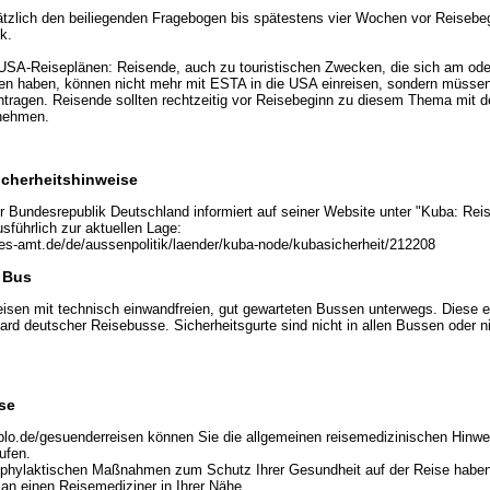
ätzlich den beiliegenden Fragebogen bis spätestens vier Wochen vor Reisebeg
k.
 USA-Reiseplänen: Reisende, auch zu touristischen Zwecken, die sich am od
en haben, können nicht mehr mit ESTA in die USA einreisen, sondern müssen
tragen. Reisende sollten rechtzeitig vor Reisebeginn zu diesem Thema mit d
fnehmen.
icherheitshinweise
 Bundesrepublik Deutschland informiert auf seiner Website unter "Kuba: Rei
sführlich zur aktuellen Lage:
es-amt.de/de/aussenpolitik/laender/kuba-node/kubasicherheit/212208
m Bus
eisen mit technisch einwandfreien, gut gewarteten Bussen unterwegs. Diese 
rd deutscher Reisebusse. Sicherheitsgurte sind nicht in allen Bussen oder ni
se
plo.de/gesuenderreisen können Sie die allgemeinen reisemedizinischen Hinw
ufen.
ophylaktischen Maßnahmen zum Schutz Ihrer Gesundheit auf der Reise haben,
 an einen Reisemediziner in Ihrer Nähe.