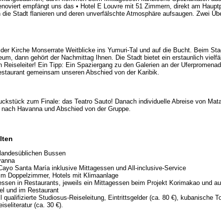
renoviert empfängt uns das • Hotel E Louvre mit 51 Zimmern, direkt am Haup
 die Stadt flanieren und deren unverfälschte Atmosphäre aufsaugen. Zwei Üb
 der Kirche Monserrate Weitblicke ins Yumuri-Tal und auf die Bucht. Beim S
, dann gehört der Nachmittag Ihnen. Die Stadt bietet ein erstaunlich vielfält
n Reiseleiter! Ein Tipp: Ein Spaziergang zu den Galerien an der Uferpromena
estaurant gemeinsam unseren Abschied von der Karibik.
ckstück zum Finale: das Teatro Sauto! Danach individuelle Abreise von Mat
 nach Havanna und Abschied von der Gruppe.
lten
 landesüblichen Bussen
vanna
Cayo Santa María inklusive Mittagessen und All-inclusive-Service
im Doppelzimmer, Hotels mit Klimaanlage
essen in Restaurants, jeweils ein Mittagessen beim Projekt Korimakao und auf
el und im Restaurant
qualifizierte Studiosus-Reiseleitung, Eintrittsgelder (ca. 80 €), kubanische To
iseliteratur (ca. 30 €).