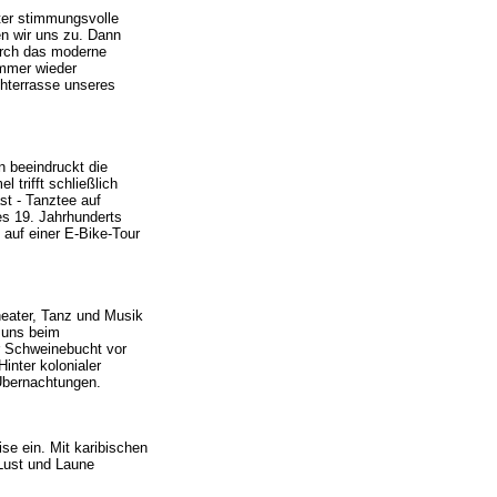
iter stimmungsvolle
en wir uns zu. Dann
durch das moderne
immer wieder
hterrasse unseres
n beeindruckt die
trifft schließlich
st - Tanztee auf
es 19. Jahrhunderts
 auf einer E-Bike-Tour
heater, Tanz und Musik
n uns beim
r Schweinebucht vor
inter kolonialer
 Übernachtungen.
se ein. Mit karibischen
Lust und Laune