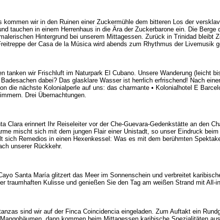
os kommen wir in den Ruinen einer Zuckermühle dem bitteren Los der versklav
und tauchen in einem Herrenhaus in die Ära der Zuckerbarone ein. Die Berge d
alerischen Hintergrund bei unserem Mittagessen. Zurück in Trinidad bleibt Ze
Freitreppe der Casa de la Música wird abends zum Rhythmus der Livemusik g
n tanken wir Frischluft im Naturpark El Cubano. Unsere Wanderung (leicht bis m
 Badesachen dabei? Das glasklare Wasser ist herrlich erfrischend! Nach eine
on die nächste Kolonialperle auf uns: das charmante • Kolonialhotel E Barce
immern. Drei Übernachtungen.
a Clara erinnert Ihr Reiseleiter vor der Che-Guevara-Gedenkstätte an den Ch
arme mischt sich mit dem jungen Flair einer Unistadt, so unser Eindruck bei
t sich Remedios in einen Hexenkessel: Was es mit dem berühmten Spektake
nach unserer Rückkehr.
Cayo Santa María glitzert das Meer im Sonnenschein und verbreitet karibisch
eser traumhaften Kulisse und genießen Sie den Tag am weißen Strand mit All-in
nzas sind wir auf der Finca Coincidencia eingeladen. Zum Auftakt ein Rund
r Mangobäumen, dann kommen beim Mittagessen karibische Spezialitäten au