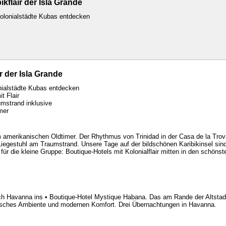
kflair der Isla Grande
olonialstädte Kubas entdecken
r der Isla Grande
nialstädte Kubas entdecken
t Flair
mstrand inklusive
mer
 amerikanischen Oldtimer. Der Rhythmus von Trinidad in der Casa de la Tro
iegestuhl am Traumstrand. Unsere Tage auf der bildschönen Karibikinsel sin
ür die kleine Gruppe: Boutique-Hotels mit Kolonialflair mitten in den schönst
ach Havanna ins • Boutique-Hotel Mystique Habana. Das am Rande der Altsta
risches Ambiente und modernen Komfort. Drei Übernachtungen in Havanna.