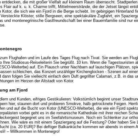
u entdecken, die mit großer Vielfalt auf kleinem Raum überrascht. Stadtperle
 Flair auf k. u. k. Charme trifft, Mittelmeerstrände, die der Jetset längst e
n Kotor, die sich wie ein Fjord in die Berge schiebt. Im gebirgigen Hinterland f
Versteckte Klöster, stille Bergseen, eine spektakuläre Zugfahrt, ein Spazierg
as und montenegrinische Gastfreundschaft bei einer Bauernfamilie sind nur ei
se.
Montenegro
 zum Flughafen und im Laufe des Tages Flug nach Tivat. Sie werden am Flug
o Ihre Studiosus-Reiseleiterin Sie begrüßt. 10 km. Wenn die Tagestouristen ab
ESCO-Welterbe) auf. Ein Plausch unter Nachbarn auf lauschigen Plätzen, spi
Gassen schleichen, das Konzert unzähliger Kirchenglocken - Szenen auf eine
ann folgen Sie vielleicht einfach dem Duft gegrillter Calamari, z.B. in das u
tungen im Herzen der Altstadt von Kotor.
tung am Fjord
lern und Kunden, eifriges Gestikulieren: Volkstümlich beginnt unser Stadtru
ern hier, staunen dort und probieren Smokve, halb getrocknete Feigen. Herrli
en und auf die Bucht von Kotor (UNESCO-Welterbe), die wie ein Fjord spekt
ierpalästen vorbei geht es in die romanische Kathedrale mit ihrer reichen Sc
deckergeist begegnet uns im Seefahrtsmuseum. Noch ein Schlenker zur orth
Ihnen. Wie wäre es mit einem Spaziergang auf die Festung? Oder haben Sie L
 Bucht (ca. 20 EUR)? Bei deftiger Balkanküche kommen wir abends in einem Al
osli! – Willkommen in Montenegro!