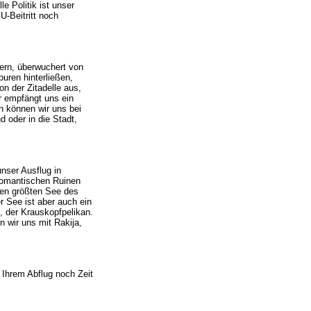
 Politik ist unser
-Beitritt noch
ern, überwuchert von
uren hinterließen,
n der Zitadelle aus,
r empfängt uns ein
 können wir uns bei
 oder in die Stadt,
unser Ausflug in
romantischen Ruinen
den größten See des
r See ist aber auch ein
t, der Krauskopfpelikan.
 wir uns mit Rakija,
 Ihrem Abflug noch Zeit