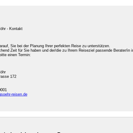
öhr - Kontakt
arauf, Sie bei der Planung Ihrer perfekten Reise zu unterstützen.
chend Zeit für Sie haben und der/die zu Ihrem Reiseziel passende Berater/in i
bitte einen Termin:
söhr
rasse 172
0001
gsoehr-reisen.de