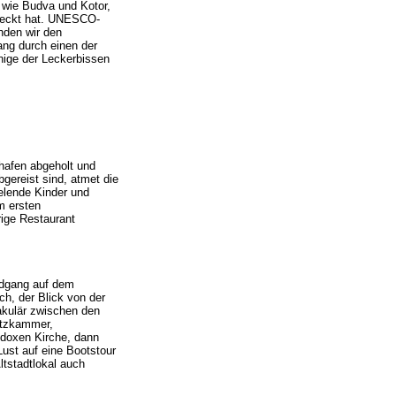
n wie Budva und Kotor,
ntdeckt hat. UNESCO-
inden wir den
ang durch einen der
nige der Leckerbissen
hafen abgeholt und
gereist sind, atmet die
elende Kinder und
m ersten
rige Restaurant
ndgang auf dem
ch, der Blick von der
akulär zwischen den
hatzkammer,
odoxen Kirche, dann
ust auf eine Bootstour
tstadtlokal auch