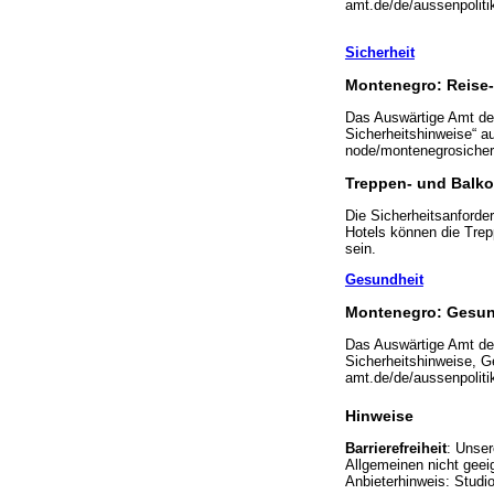
amt.de/de/aussenpolit
Sicherheit
Montenegro: Reise-
Das Auswärtige Amt der
Sicherheitshinweise“ a
node/montenegrosicher
Treppen- und Balk
Die Sicherheitsanforde
Hotels können die Trep
sein.
Gesundheit
Montenegro: Gesun
Das Auswärtige Amt der
Sicherheitshinweise, G
amt.de/de/aussenpolit
Hinweise
Barrierefreiheit
: Unser
Allgemeinen nicht geeig
Anbieterhinweis: Stud