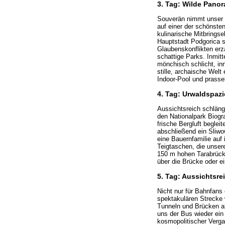
3. Tag: Wilde Pano
Souverän nimmt unser B
auf einer der schönste
kulinarische Mitbringse
Hauptstadt Podgorica s
Glaubenskonflikten erz
schattige Parks. Inmit
mönchisch schlicht, inn
stille, archaische Wel
Indoor-Pool und prasse
4. Tag: Urwaldspaz
Aussichtsreich schlänge
den Nationalpark Biogr
frische Bergluft begle
abschließend ein Sliwo
eine Bauernfamilie auf
Teigtaschen, die unsere
150 m hohen Tarabrücke
über die Brücke oder e
5. Tag: Aussichtsre
Nicht nur für Bahnfans
spektakulären Strecke 
Tunneln und Brücken a
uns der Bus wieder ein 
kosmopolitischer Verga