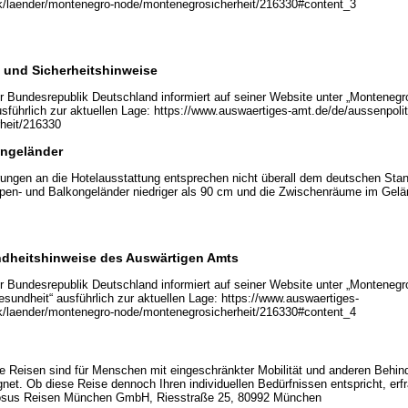
ik/laender/montenegro-node/montenegrosicherheit/216330#content_3
 und Sicherheitshinweise
 Bundesrepublik Deutschland informiert auf seiner Website unter „Montenegr
usführlich zur aktuellen Lage: https://www.auswaertiges-amt.de/de/aussenpoli
heit/216330
ongeländer
rungen an die Hotelausstattung entsprechen nicht überall dem deutschen Sta
pen- und Balkongeländer niedriger als 90 cm und die Zwischenräume im Gelä
dheitshinweise des Auswärtigen Amts
 Bundesrepublik Deutschland informiert auf seiner Website unter „Montenegr
esundheit“ ausführlich zur aktuellen Lage: https://www.auswaertiges-
ik/laender/montenegro-node/montenegrosicherheit/216330#content_4
e Reisen sind für Menschen mit eingeschränkter Mobilität und anderen Behi
net. Ob diese Reise dennoch Ihren individuellen Bedürfnissen entspricht, erfr
iosus Reisen München GmbH, Riesstraße 25, 80992 München