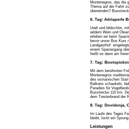
Montenegros, das die g
Thema auf der Fahrt z
überwinden? Busstreck
6. Tag: Adriaperle 
Uralt und bildschön, m
wildem Wein und Oleand
erleben wir beim Spazi
bevor unser Bus Kurs 
Landgasthof: eingeleg
einem Spaziergang über
heißt es dann am freie
7. Tag: Bootspickni
Mit dem berühmten Fotob
Montenegros mediterran
des osmanischen Stari 
Balkans schaukeln, lädt
Paradies für Vogelbeoba
Busstrecke 110 km. De
dem Tresterbrand der 
8. Tag: Dovidenja, 
Im Laufe des Tages Fah
bleibt, lockt ein Sprung 
Leistungen