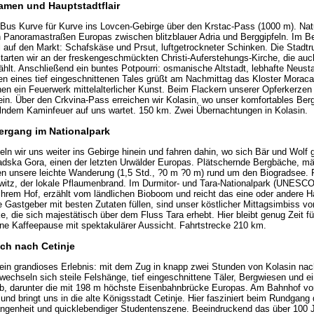
ramen und Hauptstadtflair
us Kurve für Kurve ins Lovcen-Gebirge über den Krstac-Pass (1000 m). Natü
n Panoramastraßen Europas zwischen blitzblauer Adria und Berggipfeln. Im Be
l auf den Markt: Schafskäse und Prsut, luftgetrockneter Schinken. Die Stadtr
tarten wir an der freskengeschmückten Christi-Auferstehungs-Kirche, die auc
ählt. Anschließend ein buntes Potpourri: osmanische Altstadt, lebhafte Neus
ten eines tief eingeschnittenen Tales grüßt am Nachmittag das Kloster Morac
en ein Feuerwerk mittelalterlicher Kunst. Beim Flackern unserer Opferkerzen 
t ein. Über den Crkvina-Pass erreichen wir Kolasin, wo unser komfortables Ber
lndem Kaminfeuer auf uns wartet. 150 km. Zwei Übernachtungen in Kolasin.
iergang im Nationalpark
ln wir uns weiter ins Gebirge hinein und fahren dahin, wo sich Bär und Wolf 
adska Gora, einen der letzten Urwälder Europas. Plätschernde Bergbäche, m
iten unsere leichte Wanderung (1,5 Std., ?0 m ?0 m) rund um den Biogradsee.
witz, der lokale Pflaumenbrand. Im Durmitor- und Tara-Nationalpark (UNESCO
 ihrem Hof, erzählt vom ländlichen Bioboom und reicht das eine oder andere
 Gastgeber mit besten Zutaten füllen, sind unser köstlicher Mittagsimbiss vor
, die sich majestätisch über dem Fluss Tara erhebt. Hier bleibt genug Zeit f
ine Kaffeepause mit spektakulärer Aussicht. Fahrtstrecke 210 km.
ich nach Cetinje
 ein grandioses Erlebnis: mit dem Zug in knapp zwei Stunden von Kolasin nac
wechseln sich steile Felshänge, tief eingeschnittene Täler, Bergwiesen und ei
b, darunter die mit 198 m höchste Eisenbahnbrücke Europas. Am Bahnhof v
und bringt uns in die alte Königsstadt Cetinje. Hier fasziniert beim Rundgang
ngenheit und quicklebendiger Studentenszene. Beeindruckend das über 100 Ja