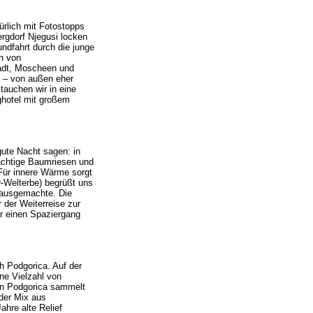
rlich mit Fotostopps
rgdorf Njegusi locken
undfahrt durch die junge
h von
tadt, Moscheen und
a – von außen eher
tauchen wir in eine
ghotel mit großem
gute Nacht sagen: in
ächtige Baumriesen und
 Für innere Wärme sorgt
-Welterbe) begrüßt uns
 Hausgemachte. Die
 der Weiterreise zur
ür einen Spaziergang
h Podgorica. Auf der
ne Vielzahl von
on Podgorica sammelt
 der Mix aus
hre alte Relief