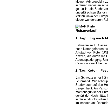
kleinen Adriarepublik z
in denen venezianisches
gekürt ist die Bucht vo
unverfälschten Balkan. 
letzten Urwälder Europ
dieser wunderbaren Rei
Reiseverlauf
1. Tag: Flug nach 
Bahnanreise 1. Klasse
nach Kotor gefahren, w
Altstadt von Kotor (UN
Katzen, die durch die 
Abendspaziergang. Und d
Cesarica.Zwei Übernach
2. Tag: Kotor – Fes
Ein Schwatz unter Händ
Grünmarkt. Wir schnupp
Stadtmauer auf den Haf
Bergen liegt. An Patriz
montenegrinischer Ent
gehört der Nachmittag 
in der eindrucksvollen
kulinarisch an: Dobrod