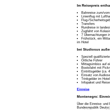
Im Reisepreis entha
Bahnreise zum/vom A
Linienflug mit Luft
Flug-/Sicherheitsge
Transfers
Rundreise in lande
Zugfahrt von Kolasi
7 Übernachtungen i
Frühstück, ein Mitt
im Hotel
bei Studiosus auße
Speziell qualifizier
Örtliche Führer
Mittagsimbiss auf 
Bootsfahrt mit Pick
Eintrittsgelder (ca. 
Einsatz von Audios
Trinkgelder im Hotel
Infopaket und Reisel
Einreise
Montenegro: Einrei
Über die Einreise- und
Bundesrepublik Deutsch