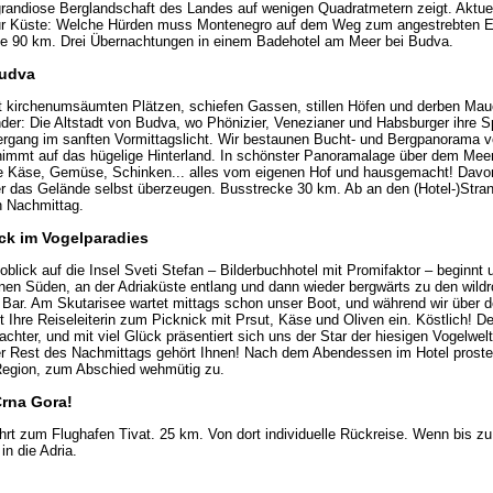
randiose Berglandschaft des Landes auf wenigen Quadratmetern zeigt. Aktuelle
ur Küste: Welche Hürden muss Montenegro auf dem Weg zum angestrebten EU
e 90 km. Drei Übernachtungen in einem Badehotel am Meer bei Budva.
Budva
it kirchenumsäumten Plätzen, schiefen Gassen, stillen Höfen und derben Mau
er: Die Altstadt von Budva, wo Phönizier, Venezianer und Habsburger ihre Sp
ergang im sanften Vormittagslicht. Wir bestaunen Bucht- und Bergpanorama vo
nimmt auf das hügelige Hinterland. In schönster Panoramalage über dem Mee
te Käse, Gemüse, Schinken... alles vom eigenen Hof und hausgemacht! Davon
 das Gelände selbst überzeugen. Busstrecke 30 km. Ab an den (Hotel-)Strand
n Nachmittag.
ck im Vogelparadies
lick auf die Insel Sveti Stefan – Bilderbuchhotel mit Promifaktor – beginnt 
en Süden, an der Adriaküste entlang und dann wieder bergwärts zu den wild
Bar. Am Skutarisee wartet mittags schon unser Boot, und während wir über 
 Ihre Reiseleiterin zum Picknick mit Prsut, Käse und Oliven ein. Köstlich! De
chter, und mit viel Glück präsentiert sich uns der Star der hiesigen Vogelwel
r Rest des Nachmittags gehört Ihnen! Nach dem Abendessen im Hotel prosten
Region, zum Abschied wehmütig zu.
Crna Gora!
rt zum Flughafen Tivat. 25 km. Von dort individuelle Rückreise. Wenn bis zu
in die Adria.