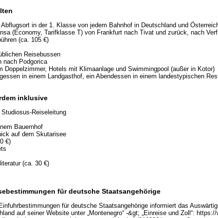
lten
bflugsort in der 1. Klasse von jedem Bahnhof in Deutschland und Österreic
hansa (Economy, Tarifklasse T) von Frankfurt nach Tivat und zurück, nach Verf
bühren (ca. 105 €)
süblichen Reisebussen
n nach Podgorica
m Doppelzimmer, Hotels mit Klimaanlage und Swimmingpool (außer in Kotor)
agessen in einem Landgasthof, ein Abendessen in einem landestypischen Res
rdem inklusive
te Studiosus-Reiseleitung
einem Bauernhof
nick auf dem Skutarisee
40 €)
ets
iteratur (ca. 30 €)
sebestimmungen für deutsche Staatsangehörige
 Einfuhrbestimmungen für deutsche Staatsangehörige informiert das Auswärti
land auf seiner Website unter „Montenegro“ -&gt; „Einreise und Zoll“: https: