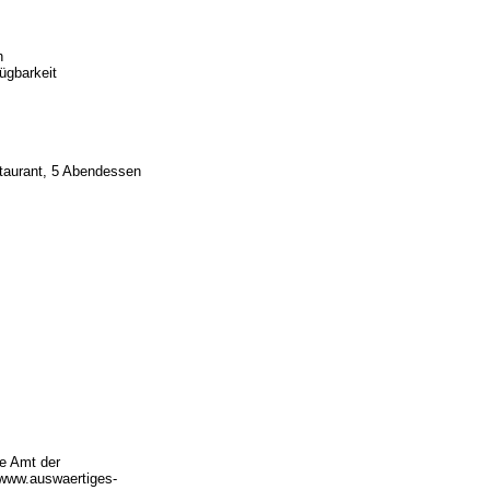
h
ügbarkeit
taurant, 5 Abendessen
ge Amt der
//www.auswaertiges-