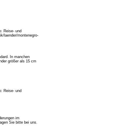
o: Reise- und
tik/laender/montenegro-
ndard. In manchen
nder größer als 15 cm
o: Reise- und
nderungen im
agen Sie bitte bei uns.