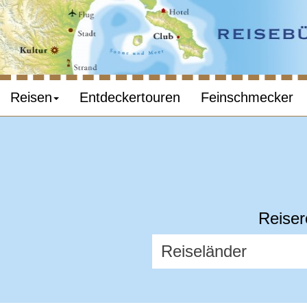
Reisen
Entdeckertouren
Feinschmecker
Reiser