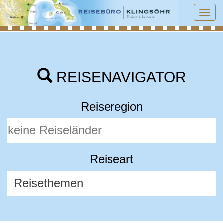
Tog
navi
REISENAVIGATOR
Reiseregion
Reiseart