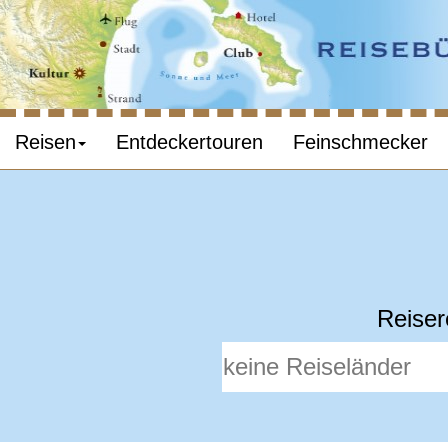
Reisen
Entdeckertouren
Feinschmecker
Reiser