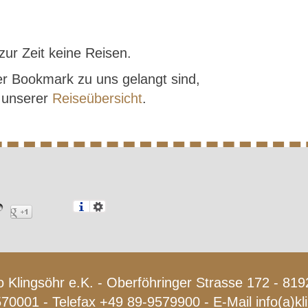
zur Zeit keine Reisen.
r Bookmark zu uns gelangt sind,
f unserer
Reiseübersicht
.
 Klingsöhr e.K. - Oberföhringer Strasse 172 - 8
570001 - Telefax +49 89-9579900 - E-Mail
info(a)k