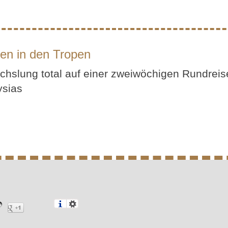
ten in den Tropen
hslung total auf einer zweiwöchigen Rundrei
ysias