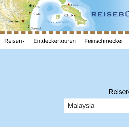
Reisen
Entdeckertouren
Feinschmecker
Reiser