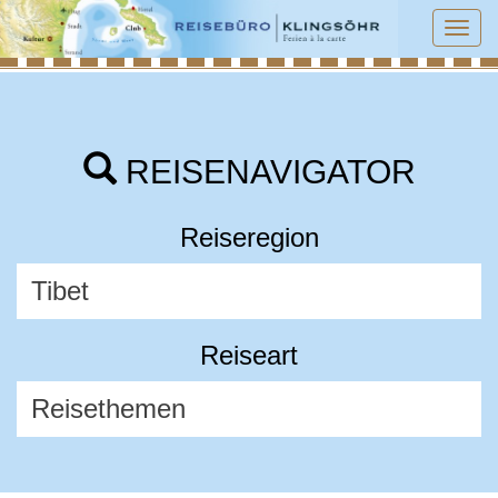
Tog
navi
REISENAVIGATOR
Reiseregion
Reiseart