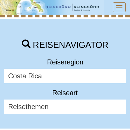
Tog
navi
REISENAVIGATOR
Reiseregion
Reiseart