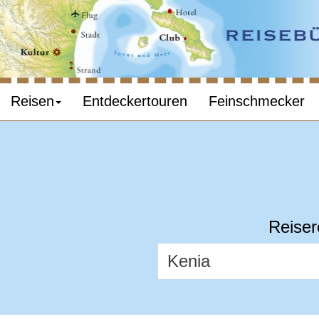
Reisen
Entdeckertouren
Feinschmecker
Reiser