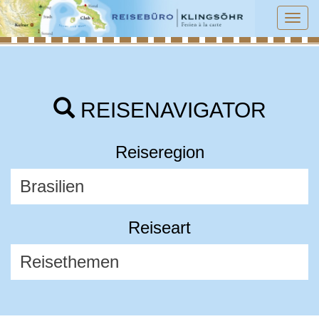
Tog
navi
REISENAVIGATOR
Reiseregion
Reiseart