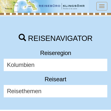
Tog
navi
REISENAVIGATOR
Reiseregion
Reiseart