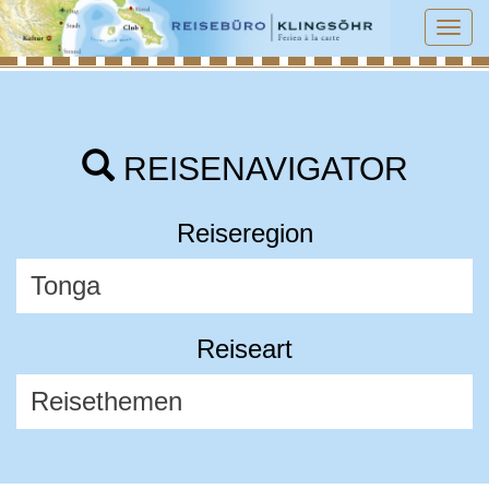
Tog
navi
REISENAVIGATOR
Reiseregion
Reiseart