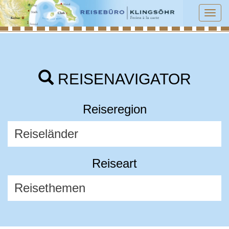
Tog
navi
REISENAVIGATOR
Reiseregion
Reiseart