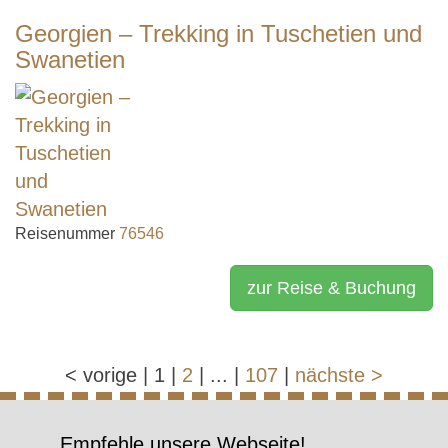
Georgien – Trekking in Tuschetien und
Swanetien
Reisenummer
76546
zur Reise & Buchung
<
vorige
|
1
|
2
|
...
|
107
|
nächste
>
Empfehle unsere Webseite!