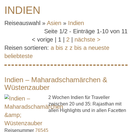
INDIEN
Reiseauswahl »
Asien
»
Indien
Seite 1/2 - Einträge 1-10 von 11
<
vorige
|
1
|
2
|
nächste
>
Reisen sortieren:
a bis z
z bis a
neueste
beliebteste
Indien – Maharadschamärchen &
Wüstenzauber
2 Wochen Indien für Traveller
zwischen 20 und 35: Rajasthan mit
allen Highlights und in allen Facetten
Reisenummer
76545