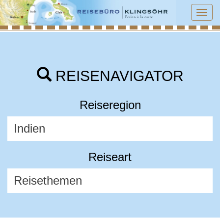
Tog
navi
REISENAVIGATOR
Reiseregion
Reiseart