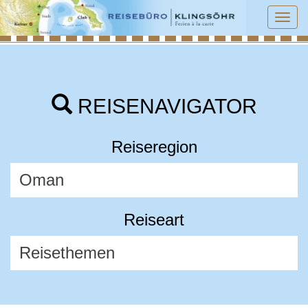
Tog
navi
REISENAVIGATOR
Reiseregion
Reiseart