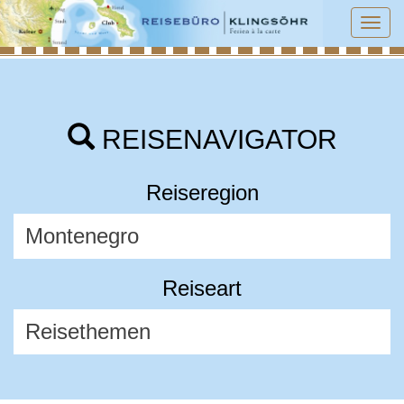
Tog
navi
REISENAVIGATOR
Reiseregion
Reiseart