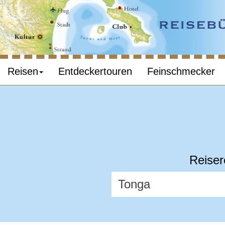
Reisen
Entdeckertouren
Feinschmecker
Reiser