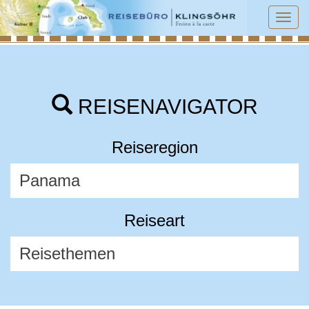
Tog
navi
REISENAVIGATOR
Reiseregion
Reiseart