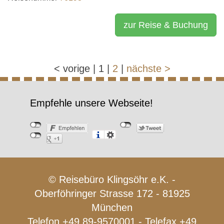
zur Reise & Buchung
<
vorige
|
1
|
2
|
nächste
>
Empfehle unsere Webseite!
© Reisebüro Klingsöhr e.K. -
Oberföhringer Strasse 172 - 81925
München
Telefon +49 89-9570001 - Telefax +49