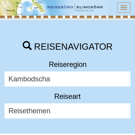
Tog
navi
REISENAVIGATOR
Reiseregion
Reiseart