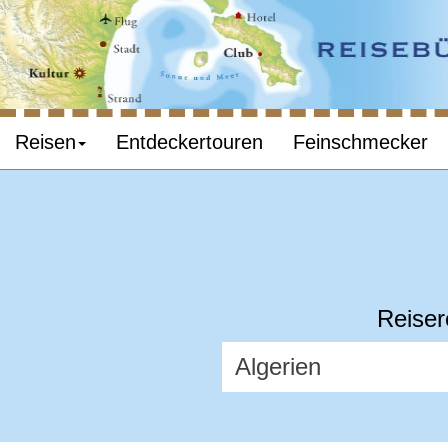
Reisen
Entdeckertouren
Feinschmecker
Reiser