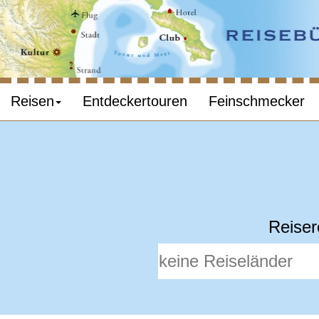
Reisen
Entdeckertouren
Feinschmecker
Reiser