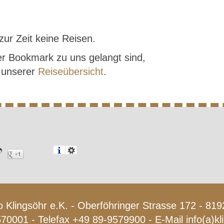
zur Zeit keine Reisen.
r Bookmark zu uns gelangt sind,
f unserer
Reiseübersicht
.
 Klingsöhr e.K. - Oberföhringer Strasse 172 - 8
570001 - Telefax +49 89-9579900 - E-Mail
info(a)k