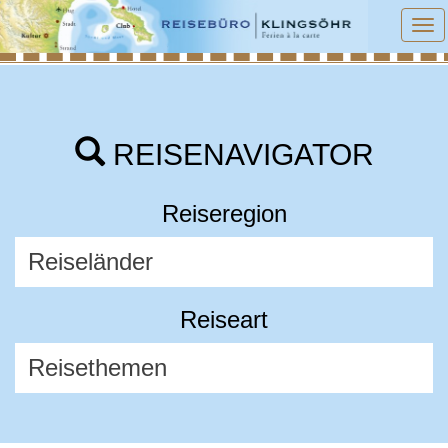
To
na
REISENAVIGATOR
Reiseregion
Reiseart