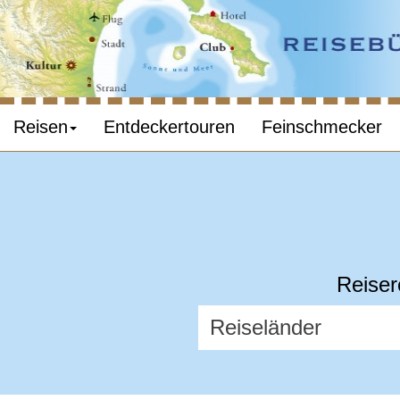
Reisen
Entdeckertouren
Feinschmecker
Reiser