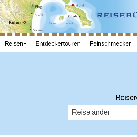
Reisen
Entdeckertouren
Feinschmecker
Reiser