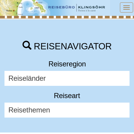
To
na
REISENAVIGATOR
Reiseregion
Reiseart